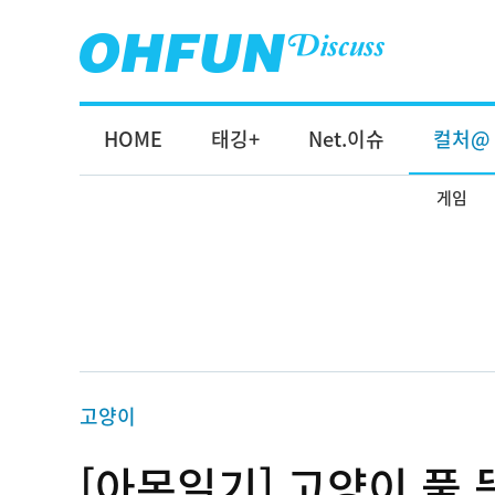
HOME
태깅+
Net.이슈
컬처@
게임
고양이
[아몬일기] 고양이 풀 