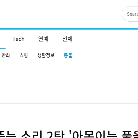
Tech
연예
전체
만화
쇼핑
생활정보
동물
뜯는 소리 2탄 '아몬이는 풀