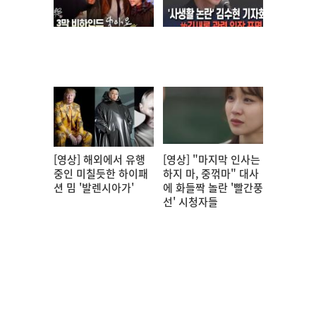
[영상] 해외에서 유행
[영상] "마지막 인사는
중인 미칠듯한 하이패
하지 마, 중꺾마" 대사
션 밈 '발렌시아가'
에 화들짝 놀란 '빨간풍
선' 시청자들