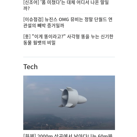
[신조어] '폼 미쳤다'는 대체 어디서 나온 말일
까?
[이슈점검] 뉴진스 OMG 뮤비는 정말 단월드 연
관설의 빼박 증거일까
[훗] "이게 똥이라고?" 사각형 똥을 누는 신기한
동물 웜뱃의 비밀
Tech
[화제] 2000m 상공에서 날아다니는 60m짜