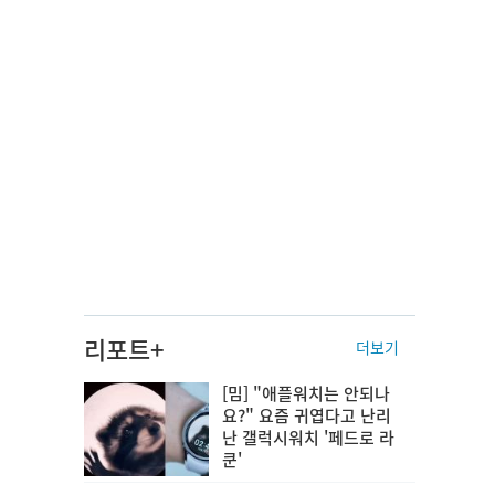
리포트+
더보기
[밈] "애플워치는 안되나
요?" 요즘 귀엽다고 난리
난 갤럭시워치 '페드로 라
쿤'