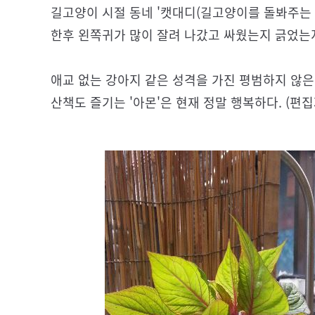
길고양이 시절 동네 '캣대디(길고양이를 돌봐주는 남
한후 왼쪽귀가 많이 잘려 나갔고 싸웠는지 긁었는
애교 없는 강아지 같은 성격을 가진 평범하지 않은 
산책도 즐기는 '아몬'은 현재 정말 행복하다. (편집