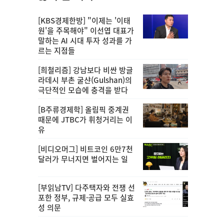
[KBS경제한방] "이제는 '이태
원'을 주목해야" 이선엽 대표가
말하는 AI 시대 투자 성과를 가
르는 지점들
[희철리즘] 강남보다 비싼 방글
라데시 부촌 굴샨(Gulshan)의
극단적인 모습에 충격을 받다
[B주류경제학] 올림픽 중계권
때문에 JTBC가 휘청거리는 이
유
[비디오머그] 비트코인 6만7천
달러가 무너지면 벌어지는 일
[부읽남TV] 다주택자와 전쟁 선
포한 정부, 규제·공급 모두 실효
성 의문