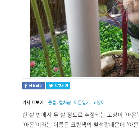
,
,
,
기사 더보기
동물
컬처@
아몬일기
고양이
한 살 반에서 두 살 정도로 추정되는 고양이 '아몬
'아몬'이라는 이름은 크림색의 털색깔때문에 '아몬