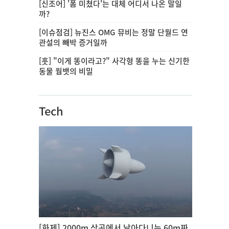
[신조어] '폼 미쳤다'는 대체 어디서 나온 말일
까?
[이슈점검] 뉴진스 OMG 뮤비는 정말 단월드 연
관설의 빼박 증거일까
[훗] "이게 똥이라고?" 사각형 똥을 누는 신기한
동물 웜뱃의 비밀
Tech
[화제] 2000m 상공에서 날아다니는 60m짜