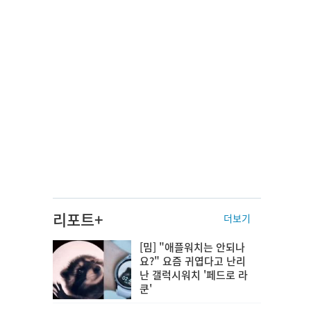
리포트+
더보기
[밈] "애플워치는 안되나
요?" 요즘 귀엽다고 난리
난 갤럭시워치 '페드로 라
쿤'