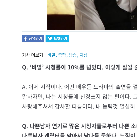
,
,
,
기사 더보기
비밀
종합
방송
지성
Q. ‘비밀’ 시청률이 10%를 넘었다. 이렇게 잘될
A. 이제 시작이다. 어떤 배우든 드라마의 출연을 
말하자면, 나는 시청률에 신경쓰지 않는 편이다. 
사랑해주셔서 감사할 따름이다. 내 능력껏 열심히 
Q. 나쁜남자 연기로 많은 시청자들로부터 나쁜 소
나쁜남자 캐릭터를 맡아서 남다를 듯하다. 느낌이 