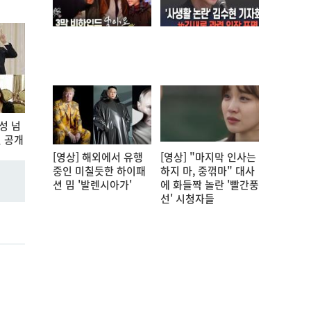
성 넘
 공개
[영상] 해외에서 유행
[영상] "마지막 인사는
중인 미칠듯한 하이패
하지 마, 중꺾마" 대사
션 밈 '발렌시아가'
에 화들짝 놀란 '빨간풍
선' 시청자들