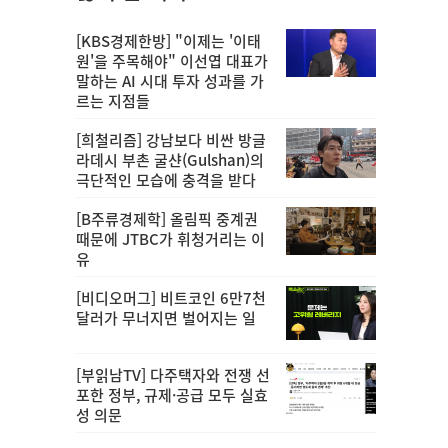
[KBS경제한방] "이제는 '이태
원'을 주목해야" 이선엽 대표가
말하는 AI 시대 투자 성과를 가
르는 지점들
[희철리즘] 강남보다 비싼 방글
라데시 부촌 굴샨(Gulshan)의
극단적인 모습에 충격을 받다
[B주류경제학] 올림픽 중계권
때문에 JTBC가 휘청거리는 이
유
[비디오머그] 비트코인 6만7천
달러가 무너지면 벌어지는 일
[부읽남TV] 다주택자와 전쟁 선
포한 정부, 규제·공급 모두 실효
성 의문