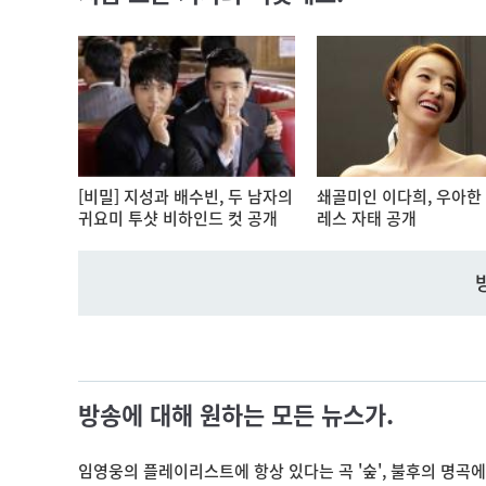
[비밀] 지성과 배수빈, 두 남자의
쇄골미인 이다희, 우아한
귀요미 투샷 비하인드 컷 공개
레스 자태 공개
방송에 대해 원하는 모든 뉴스가.
임영웅의 플레이리스트에 항상 있다는 곡 '숲', 불후의 명곡