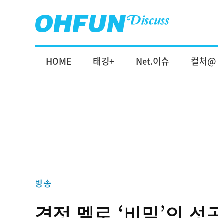
HOME
태깅+
Net.이슈
컬처@
방송
격정 멜로 ‘비밀’의 성