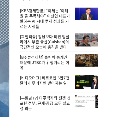
[KBS경제한방] "이제는 '이태
원'을 주목해야" 이선엽 대표가
말하는 AI 시대 투자 성과를 가
르는 지점들
[희철리즘] 강남보다 비싼 방글
라데시 부촌 굴샨(Gulshan)의
극단적인 모습에 충격을 받다
[B주류경제학] 올림픽 중계권
때문에 JTBC가 휘청거리는 이
유
[비디오머그] 비트코인 6만7천
달러가 무너지면 벌어지는 일
[부읽남TV] 다주택자와 전쟁 선
포한 정부, 규제·공급 모두 실효
성 의문