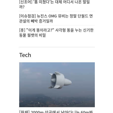
[신조어] '폼 미쳤다'는 대체 어디서 나온 말일
까?
[이슈점검] 뉴진스 OMG 뮤비는 정말 단월드 연
관설의 빼박 증거일까
[훗] "이게 똥이라고?" 사각형 똥을 누는 신기한
동물 웜뱃의 비밀
Tech
[화제] 2000m 상공에서 날아다니는 60m짜