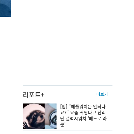
리포트+
더보기
[밈] "애플워치는 안되나
요?" 요즘 귀엽다고 난리
난 갤럭시워치 '페드로 라
쿤'