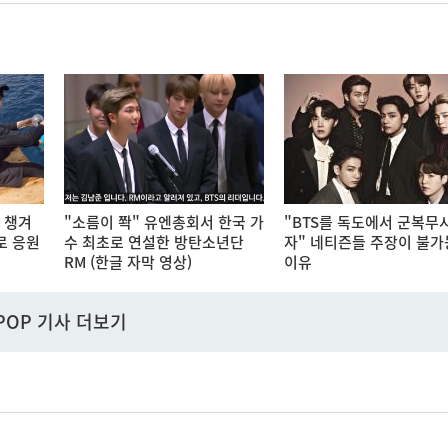
 챙겨
"소름이 쫙" 유엔총회서 한국 가
"BTS를 독도에서 군복무
로 응원
수 최초로 연설한 방탄소년단
자" 네티즌들 주장이 불
RM (한글 자막 영상)
이유
POP 기사 더보기