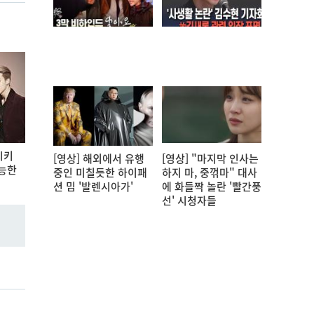
시키
[영상] 해외에서 유행
[영상] "마지막 인사는
가능한
중인 미칠듯한 하이패
하지 마, 중꺾마" 대사
션 밈 '발렌시아가'
에 화들짝 놀란 '빨간풍
선' 시청자들