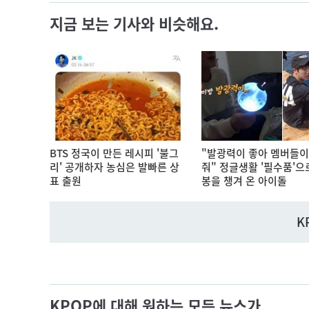
지금 보는 기사와 비슷해요.
BTS 정국이 만든 레시피 '불그
"발광력이 좋아 멤버들이
리' 공개하자 농심은 발빠른 상
줘" 정글생활 '필수품'으
표 출원
봉을 챙겨 온 아이돌
K
KPOP에 대해 원하는 모든 뉴스가.