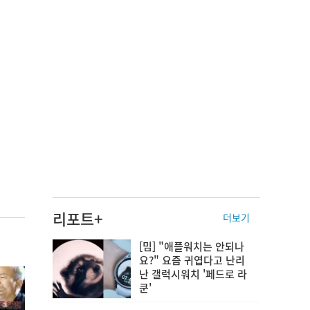
리포트+
더보기
[밈] "애플워치는 안되나
요?" 요즘 귀엽다고 난리
난 갤럭시워치 '페드로 라
쿤'