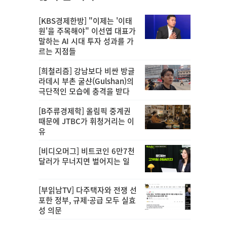
[KBS경제한방] "이제는 '이태
원'을 주목해야" 이선엽 대표가
말하는 AI 시대 투자 성과를 가
르는 지점들
[희철리즘] 강남보다 비싼 방글
라데시 부촌 굴샨(Gulshan)의
극단적인 모습에 충격을 받다
[B주류경제학] 올림픽 중계권
때문에 JTBC가 휘청거리는 이
유
[비디오머그] 비트코인 6만7천
달러가 무너지면 벌어지는 일
[부읽남TV] 다주택자와 전쟁 선
포한 정부, 규제·공급 모두 실효
성 의문