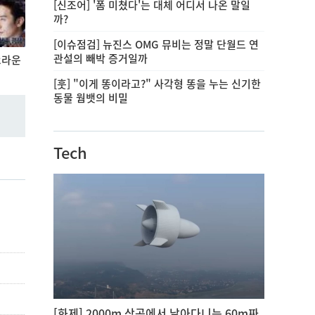
[신조어] '폼 미쳤다'는 대체 어디서 나온 말일
까?
[이슈점검] 뉴진스 OMG 뮤비는 정말 단월드 연
관설의 빼박 증거일까
2라운
[훗] "이게 똥이라고?" 사각형 똥을 누는 신기한
동물 웜뱃의 비밀
Tech
[화제] 2000m 상공에서 날아다니는 60m짜