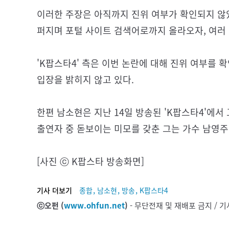
이러한 주장은 아직까지 진위 여부가 확인되지 않
퍼지며 포털 사이트 검색어로까지 올라오자, 여러
'K팝스타4' 측은 이번 논란에 대해 진위 여부를 
입장을 밝히지 않고 있다.
한편 남소현은 지난 14일 방송된 'K팝스타4'에
출연자 중 돋보이는 미모를 갖춘 그는 가수 남영주
[사진 ⓒ K팝스타 방송화면]
,
,
,
기사 더보기
종합
남소현
방송
K팝스타4
ⓒ오펀 (
www.ohfun.net
)
- 무단전재 및 재배포 금지 /