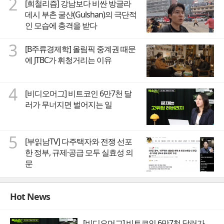
2
[희철리즘] 강남보다 비싼 방글라
데시 부촌 굴샨(Gulshan)의 극단적
인 모습에 충격을 받다
3
[B주류경제학] 올림픽 중계권 때문
에 JTBC가 휘청거리는 이유
4
[비디오머그] 비트코인 6만7천 달
러가 무너지면 벌어지는 일
5
[부읽남TV] 다주택자와 전쟁 선포
한 정부, 규제·공급 모두 실효성 의
문
Hot News
[비디오머그] 비트코인 6만7천 달러가