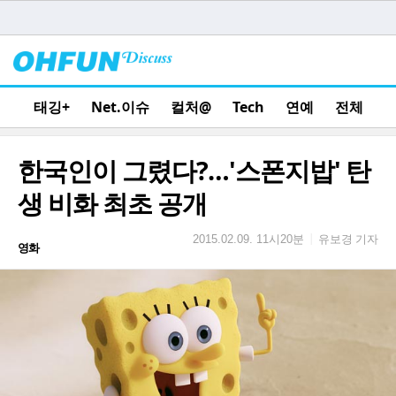
태깅+
Net.이슈
컬처@
Tech
연예
전체
한국인이 그렸다?…'스폰지밥' 탄
생 비화 최초 공개
유보경 기자
|
2015.02.09. 11시20분
영화