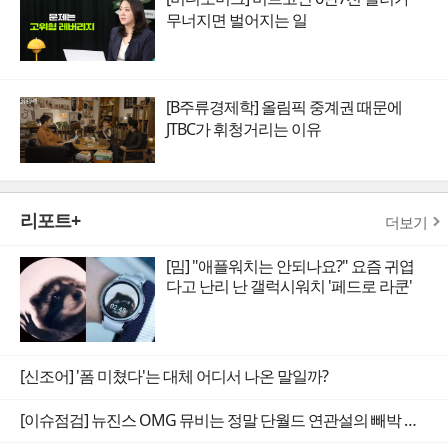
무너지면 벌어지는 일
[B주류경제학] 올림픽 중계권 때문에
JTBC가 휘청거리는 이유
리포트+
더보기
[밈] "애플워치는 안되나요?" 요즘 귀엽
다고 난리 난 갤럭시워치 '페드로 라쿤'
[신조어] '폼 미쳤다'는 대체 어디서 나온 말일까?
[이슈점검] 뉴진스 OMG 뮤비는 정말 단월드 연관설의 빼박 증거일까