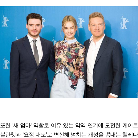
또한 '새 엄마' 역할로 이유 있는 악역 연기에 도전한 케이트
블란쳇과 '요정 대모'로 변신해 넘치는 개성을 뽐내는 헬레나