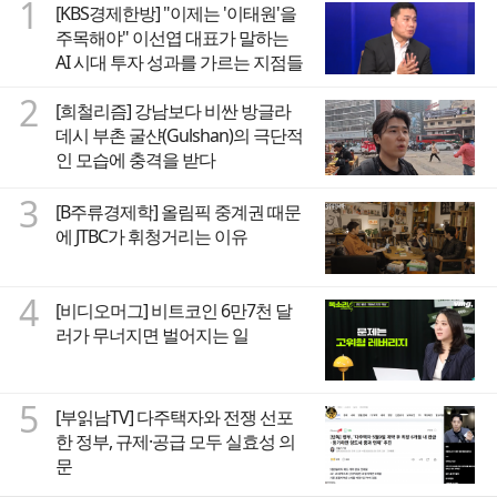
1
[KBS경제한방] "이제는 '이태원'을
주목해야" 이선엽 대표가 말하는
AI 시대 투자 성과를 가르는 지점들
2
[희철리즘] 강남보다 비싼 방글라
데시 부촌 굴샨(Gulshan)의 극단적
인 모습에 충격을 받다
3
[B주류경제학] 올림픽 중계권 때문
에 JTBC가 휘청거리는 이유
4
[비디오머그] 비트코인 6만7천 달
러가 무너지면 벌어지는 일
5
[부읽남TV] 다주택자와 전쟁 선포
한 정부, 규제·공급 모두 실효성 의
문