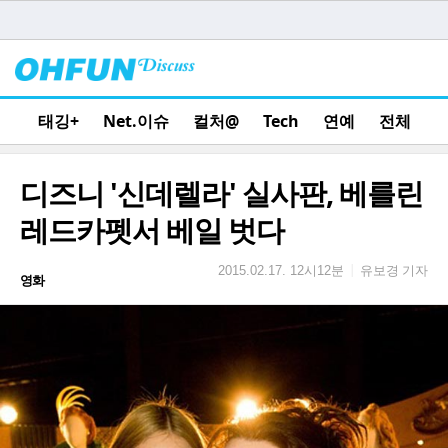
태깅+
Net.이슈
컬처@
Tech
연예
전체
디즈니 '신데렐라' 실사판, 베를린
레드카펫서 베일 벗다
유보경 기자
|
2015.02.17. 12시12분
영화