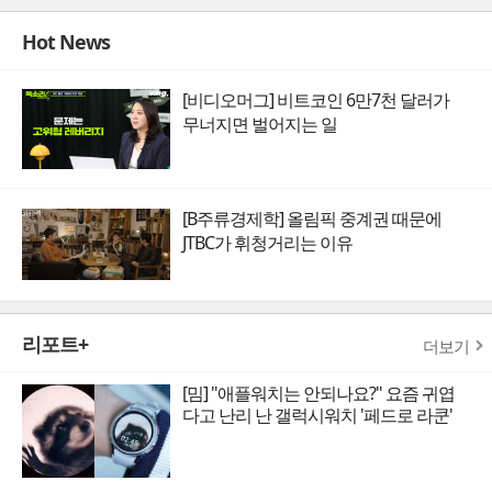
Hot News
[비디오머그] 비트코인 6만7천 달러가
무너지면 벌어지는 일
[B주류경제학] 올림픽 중계권 때문에
JTBC가 휘청거리는 이유
리포트+
더보기
[밈] "애플워치는 안되나요?" 요즘 귀엽
다고 난리 난 갤럭시워치 '페드로 라쿤'