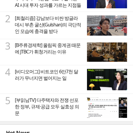
AI 시대 투자 성과를 가르는 지점들
2
[희철리즘] 강남보다 비싼 방글라
데시 부촌 굴샨(Gulshan)의 극단적
인 모습에 충격을 받다
3
[B주류경제학] 올림픽 중계권 때문
에 JTBC가 휘청거리는 이유
4
[비디오머그] 비트코인 6만7천 달
러가 무너지면 벌어지는 일
5
[부읽남TV] 다주택자와 전쟁 선포
한 정부, 규제·공급 모두 실효성 의
문
Hot News