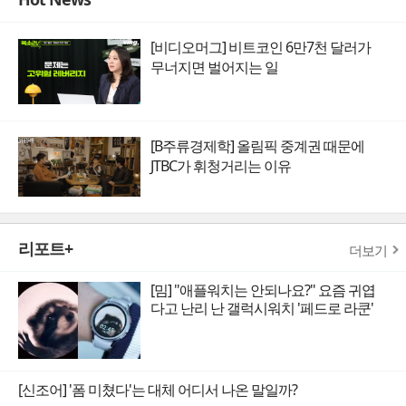
[비디오머그] 비트코인 6만7천 달러가
무너지면 벌어지는 일
[B주류경제학] 올림픽 중계권 때문에
JTBC가 휘청거리는 이유
리포트+
더보기
[밈] "애플워치는 안되나요?" 요즘 귀엽
다고 난리 난 갤럭시워치 '페드로 라쿤'
[신조어] '폼 미쳤다'는 대체 어디서 나온 말일까?