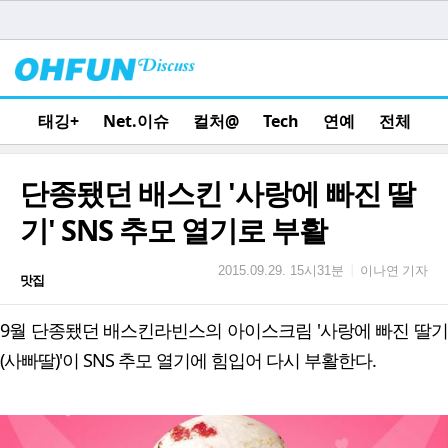
태깅+
Net.이슈
컬처@
Tech
연예
전체
단종됐던 배스킨 '사랑에 빠진 딸
기' SNS 추모 열기로 부활
이나연 기자
|
2015.09.29. 15시31분
맛집
9월 단종됐던 배스킨라빈스의 아이스크림 '사랑에 빠진 딸기
(사빠딸)'이 SNS 추모 열기에 힘입어 다시 부활한다.