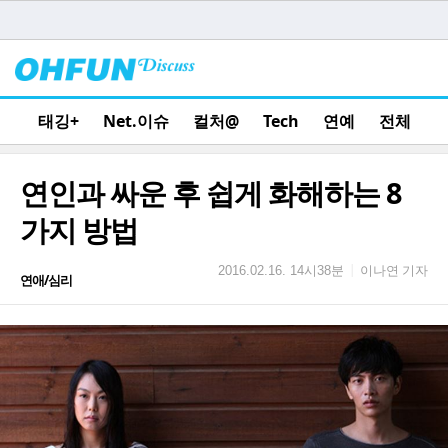
태깅+
Net.이슈
컬처@
Tech
연예
전체
연인과 싸운 후 쉽게 화해하는 8
가지 방법
이나연 기자
|
2016.02.16. 14시38분
연애/심리