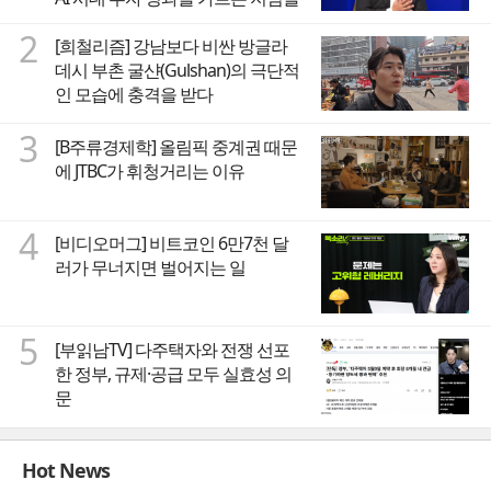
2
[희철리즘] 강남보다 비싼 방글라
데시 부촌 굴샨(Gulshan)의 극단적
인 모습에 충격을 받다
3
[B주류경제학] 올림픽 중계권 때문
에 JTBC가 휘청거리는 이유
4
[비디오머그] 비트코인 6만7천 달
러가 무너지면 벌어지는 일
5
[부읽남TV] 다주택자와 전쟁 선포
한 정부, 규제·공급 모두 실효성 의
문
Hot News