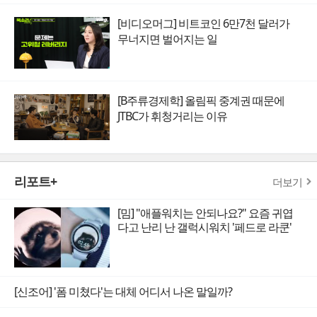
[비디오머그] 비트코인 6만7천 달러가
무너지면 벌어지는 일
[B주류경제학] 올림픽 중계권 때문에
JTBC가 휘청거리는 이유
리포트+
더보기
[밈] "애플워치는 안되나요?" 요즘 귀엽
다고 난리 난 갤럭시워치 '페드로 라쿤'
[신조어] '폼 미쳤다'는 대체 어디서 나온 말일까?