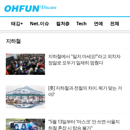
태깅+
Net.이슈
컬처@
Tech
연예
전체
지하철
지하철에서 "밀지 마세요!"라고 외치자
정말로 모두가 일제히 멈췄다
[훗] 지하철과 전철의 차이. 뭐가 맞는 거
야?
"5월 13일부터 '마스크' 안 쓰면 서울지
하철 혼잡 시 탑승 불가"