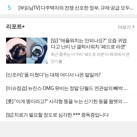
5
[부읽남TV] 다주택자와 전쟁 선포한 정부, 규제·공급 모두 실효성 의문
리포트+
더보기
[밈] "애플워치는 안되나요?" 요즘 귀엽
다고 난리 난 갤럭시워치 '페드로 라쿤'
최근 춤추는 너구리 '페드로 라쿤'이 해외에서 큰
인기를
[신조어] '폼 미쳤다'는 대체 어디서 나온 말일까?
[이슈점검] 뉴진스 OMG 뮤비는 정말 단월드 연관설의 빼박 증거일까
[훗] "이게 똥이라고?" 사각형 똥을 누는 신기한 동물 웜뱃의 비밀
[밈] 치료가 필요할 정도로 심각한 *** 증독증입니다