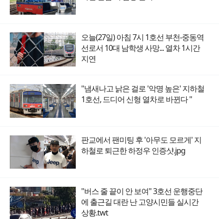
오늘(27일) 아침 7시 1호선 부천-중동역
선로서 10대 남학생 사망... 열차 1시간
지연
"냄새나고 낡은 걸로 '악명 높은' 지하철
1호선, 드디어 신형 열차로 바뀐다 "
판교에서 팬미팅 후 '아무도 모르게' 지
하철로 퇴근한 하정우 인증샷.jpg
"버스 줄 끝이 안 보여" 3호선 운행중단
에 출근길 대란 난 고양시민들 실시간
상황.twt