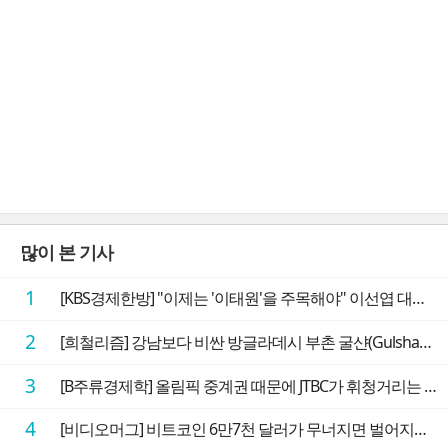
많이 본 기사
1
[KBS경제한방] "이제는 '이태원'을 주목해야" 이선엽 대표가 말하는 AI 시대 투자 성과를 가르는 지점들
2
[희철리즘] 강남보다 비싼 방글라데시 부촌 굴샨(Gulshan)의 극단적인 모습에 충격을 받다
3
[B주류경제학] 올림픽 중계권 때문에 JTBC가 휘청거리는 이유
4
[비디오머그] 비트코인 6만7천 달러가 무너지면 벌어지는 일