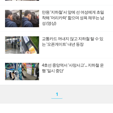
만원 '지하철'서 앞에 선 여성에게 초밀
착해 '머리카락' 핥으며 성욕 채우는 남
성 (영상)
교통카드 꺼내지 않고 지하철 탈 수 있
는 '오픈게이트' 내년 등장
4호선 중앙역서 '사망사고'... 지하철 운
행 '일시 중단'
1