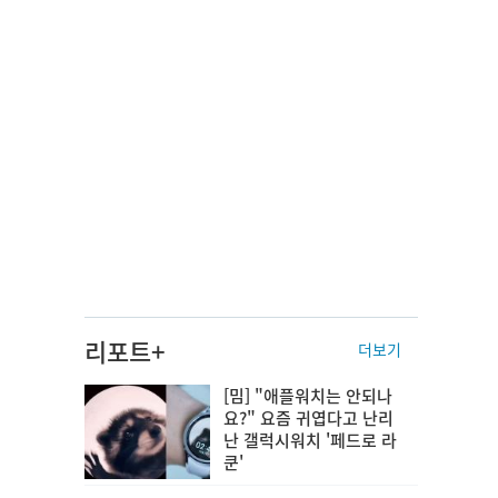
리포트+
더보기
[밈] "애플워치는 안되나
요?" 요즘 귀엽다고 난리
난 갤럭시워치 '페드로 라
쿤'