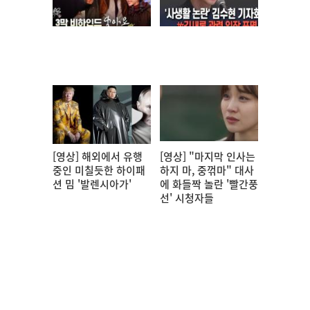
[영상] 해외에서 유행
[영상] "마지막 인사는
중인 미칠듯한 하이패
하지 마, 중꺾마" 대사
션 밈 '발렌시아가'
에 화들짝 놀란 '빨간풍
선' 시청자들