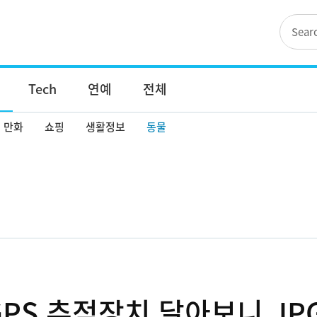
Tech
연예
전체
만화
쇼핑
생활정보
동물
PS 추적장치 달아보니.JP