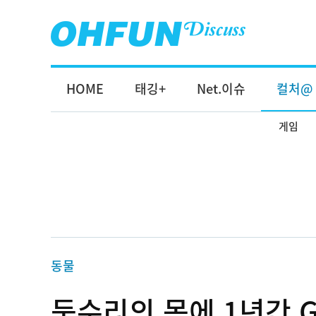
HOME
태깅+
Net.이슈
컬처@
게임
동물
둑수리의 몸에 1년간 G