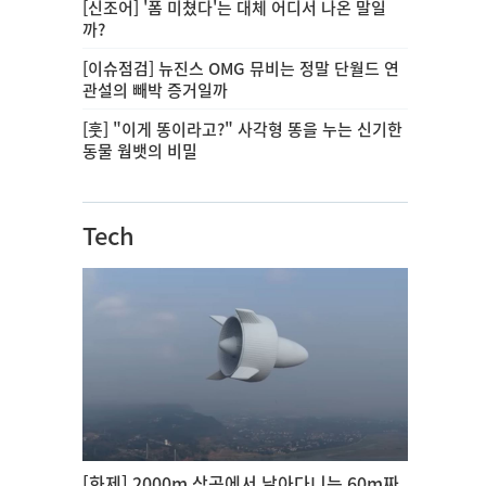
[신조어] '폼 미쳤다'는 대체 어디서 나온 말일
까?
[이슈점검] 뉴진스 OMG 뮤비는 정말 단월드 연
관설의 빼박 증거일까
[훗] "이게 똥이라고?" 사각형 똥을 누는 신기한
동물 웜뱃의 비밀
Tech
[화제] 2000m 상공에서 날아다니는 60m짜