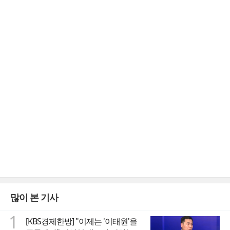
많이 본 기사
1
[KBS경제한방] "이제는 '이태원'을