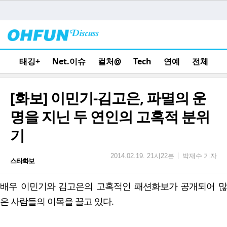
태깅+
Net.이슈
컬처@
Tech
연예
전체
[화보] 이민기-김고은, 파멸의 운
명을 지닌 두 연인의 고혹적 분위
기
박재수 기자
|
2014.02.19. 21시22분
스타화보
배우 이민기와 김고은의 고혹적인 패션화보가 공개되어 많
은 사람들의 이목을 끌고 있다.