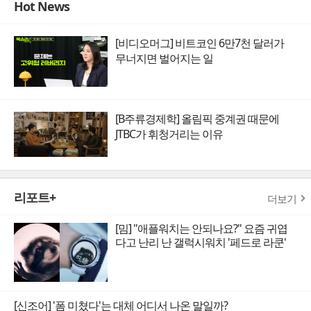
Hot News
[비디오머그] 비트코인 6만7천 달러가
무너지면 벌어지는 일
[B주류경제학] 올림픽 중계권 때문에
JTBC가 휘청거리는 이유
리포트+
더보기
[밈] "애플워치는 안되나요?" 요즘 귀엽
다고 난리 난 갤럭시워치 '페드로 라쿤'
[신조어] '폼 미쳤다'는 대체 어디서 나온 말일까?