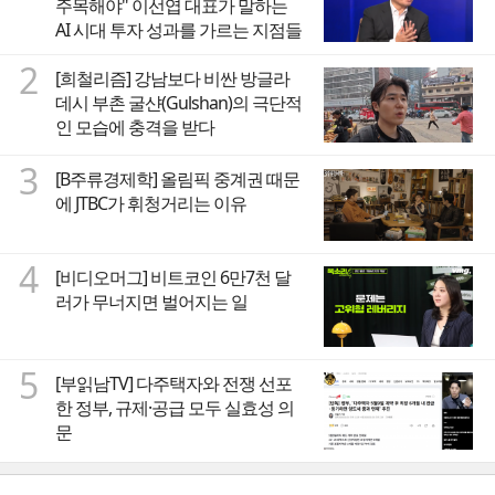
주목해야" 이선엽 대표가 말하는
AI 시대 투자 성과를 가르는 지점들
2
[희철리즘] 강남보다 비싼 방글라
데시 부촌 굴샨(Gulshan)의 극단적
인 모습에 충격을 받다
3
[B주류경제학] 올림픽 중계권 때문
에 JTBC가 휘청거리는 이유
4
[비디오머그] 비트코인 6만7천 달
러가 무너지면 벌어지는 일
5
[부읽남TV] 다주택자와 전쟁 선포
한 정부, 규제·공급 모두 실효성 의
문