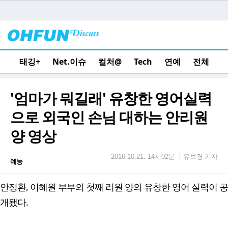
태깅+
Net.이슈
컬처@
Tech
연예
전체
'엄마가 뭐길래' 유창한 영어실력
으로 외국인 손님 대하는 안리원
양 영상
유보경 기자
|
2016.10.21. 14시02분
예능
안정환, 이혜원 부부의 첫째 리원 양의 유창한 영어 실력이 공
개됐다.