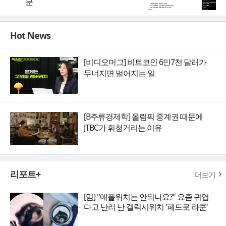
문
Hot News
[비디오머그] 비트코인 6만7천 달러가
무너지면 벌어지는 일
[B주류경제학] 올림픽 중계권 때문에
JTBC가 휘청거리는 이유
리포트+
더보기
[밈] "애플워치는 안되나요?" 요즘 귀엽
다고 난리 난 갤럭시워치 '페드로 라쿤'