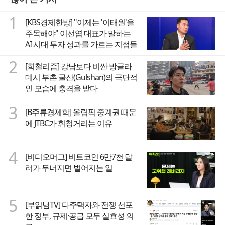
1
[KBS경제한방] "이제는 '이태원'을
주목해야" 이선엽 대표가 말하는
AI 시대 투자 성과를 가르는 지점들
2
[희철리즘] 강남보다 비싼 방글라
데시 부촌 굴샨(Gulshan)의 극단적
인 모습에 충격을 받다
3
[B주류경제학] 올림픽 중계권 때문
에 JTBC가 휘청거리는 이유
4
[비디오머그] 비트코인 6만7천 달
러가 무너지면 벌어지는 일
5
[부읽남TV] 다주택자와 전쟁 선포
한 정부, 규제·공급 모두 실효성 의