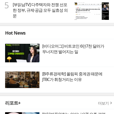
5
[부읽남TV] 다주택자와 전쟁 선포
한 정부, 규제·공급 모두 실효성 의
문
Hot News
[비디오머그] 비트코인 6만7천 달러가
무너지면 벌어지는 일
[B주류경제학] 올림픽 중계권 때문에
JTBC가 휘청거리는 이유
리포트+
더보기