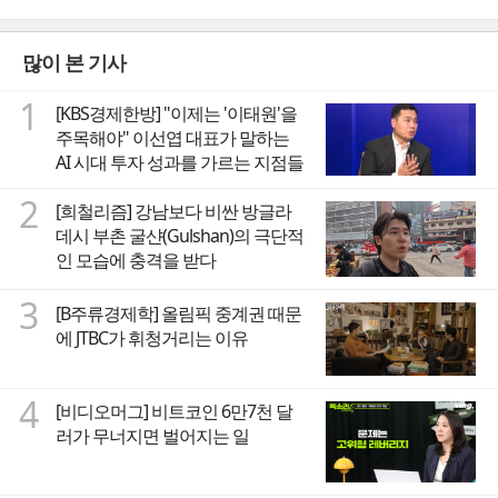
많이 본 기사
1
[KBS경제한방] "이제는 '이태원'을
주목해야" 이선엽 대표가 말하는
AI 시대 투자 성과를 가르는 지점들
2
[희철리즘] 강남보다 비싼 방글라
데시 부촌 굴샨(Gulshan)의 극단적
인 모습에 충격을 받다
3
[B주류경제학] 올림픽 중계권 때문
에 JTBC가 휘청거리는 이유
4
[비디오머그] 비트코인 6만7천 달
러가 무너지면 벌어지는 일