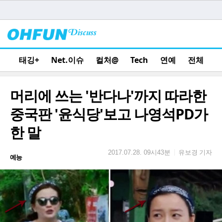
태깅+
Net.이슈
컬처@
Tech
연예
전체
머리에 쓰는 '반다나'까지 따라한
중국판 '윤식당'보고 나영석PD가
한 말
유보경 기자
|
2017.07.28. 09시43분
예능