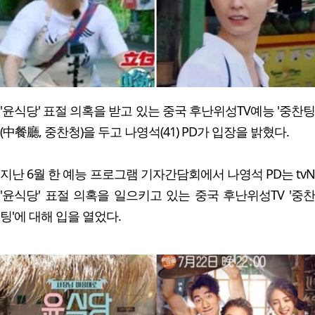
'윤식당' 표절 의혹을 받고 있는 중국 후난위성TV예능 '중찬팅
(中餐廳, 중찬청)을 두고 나영석(41) PD가 입장을 밝혔다.
지난 6월 한 예능 프로그램 기자간담회에서 나영석 PD는 tvN
'윤식당' 표절 의혹을 일으키고 있는 중국 후난위성TV '중찬
팅'에 대해 입을 열었다.