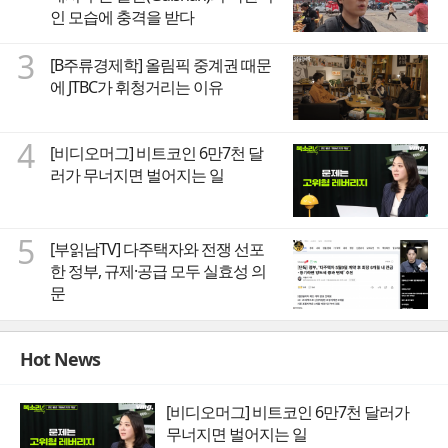
인 모습에 충격을 받다
3
[B주류경제학] 올림픽 중계권 때문
에 JTBC가 휘청거리는 이유
4
[비디오머그] 비트코인 6만7천 달
러가 무너지면 벌어지는 일
5
[부읽남TV] 다주택자와 전쟁 선포
한 정부, 규제·공급 모두 실효성 의
문
Hot News
[비디오머그] 비트코인 6만7천 달러가
무너지면 벌어지는 일