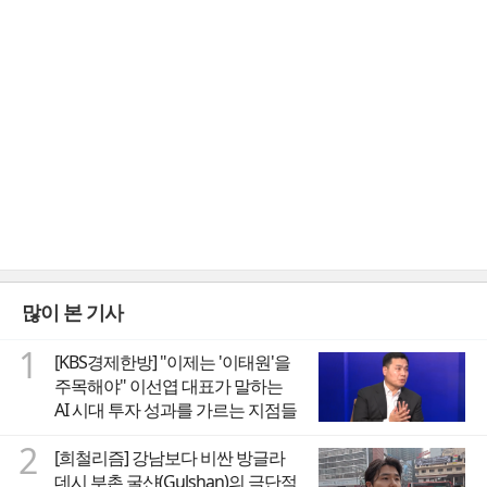
많이 본 기사
1
[KBS경제한방] "이제는 '이태원'을
주목해야" 이선엽 대표가 말하는
AI 시대 투자 성과를 가르는 지점들
2
[희철리즘] 강남보다 비싼 방글라
데시 부촌 굴샨(Gulshan)의 극단적