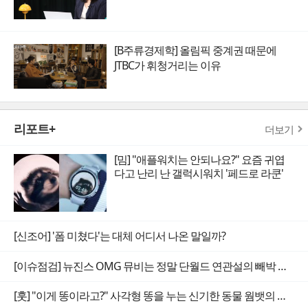
[B주류경제학] 올림픽 중계권 때문에
JTBC가 휘청거리는 이유
리포트+
더보기
[밈] "애플워치는 안되나요?" 요즘 귀엽
다고 난리 난 갤럭시워치 '페드로 라쿤'
[신조어] '폼 미쳤다'는 대체 어디서 나온 말일까?
[이슈점검] 뉴진스 OMG 뮤비는 정말 단월드 연관설의 빼박 증거일까
[훗] "이게 똥이라고?" 사각형 똥을 누는 신기한 동물 웜뱃의 비밀