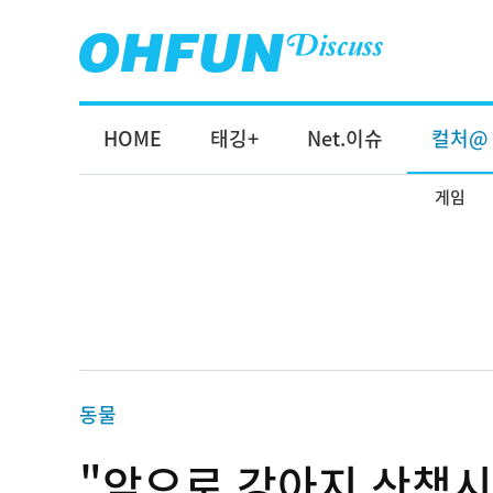
HOME
태깅+
Net.이슈
컬처@
게임
동물
"앞으로 강아지 산책시킬