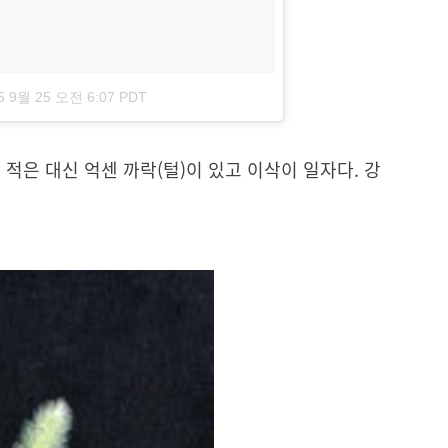
5 9월 25 오전 6:07 PDT
은 대신 억센 까락(털)이 있고 이삭이 일자다. 강