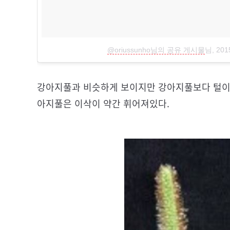
@oriussunho님의 공유 게시물
님,
201
강아지풀과 비슷하게 보이지만 강아지풀보다 털이 적
아지풀은 이삭이 약간 휘어져있다.