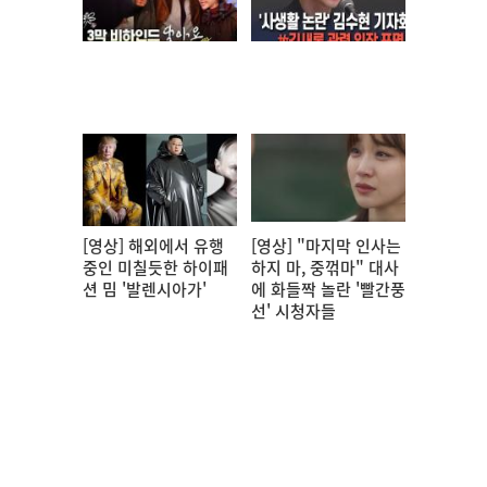
[영상] 해외에서 유행
[영상] "마지막 인사는
중인 미칠듯한 하이패
하지 마, 중꺾마" 대사
션 밈 '발렌시아가'
에 화들짝 놀란 '빨간풍
선' 시청자들