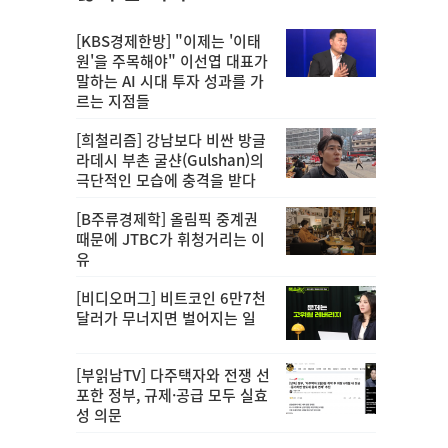
[KBS경제한방] "이제는 '이태
원'을 주목해야" 이선엽 대표가
말하는 AI 시대 투자 성과를 가
르는 지점들
[희철리즘] 강남보다 비싼 방글
라데시 부촌 굴샨(Gulshan)의
극단적인 모습에 충격을 받다
[B주류경제학] 올림픽 중계권
때문에 JTBC가 휘청거리는 이
유
[비디오머그] 비트코인 6만7천
달러가 무너지면 벌어지는 일
[부읽남TV] 다주택자와 전쟁 선
포한 정부, 규제·공급 모두 실효
성 의문