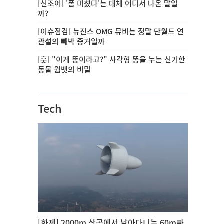
[신조어] '폼 미쳤다'는 대체 어디서 나온 말일
까?
[이슈점검] 뉴진스 OMG 뮤비는 정말 단월드 연
관설의 빼박 증거일까
[훗] "이게 똥이라고?" 사각형 똥을 누는 신기한
동물 웜뱃의 비밀
Tech
[화제] 2000m 상공에서 날아다니는 60m짜