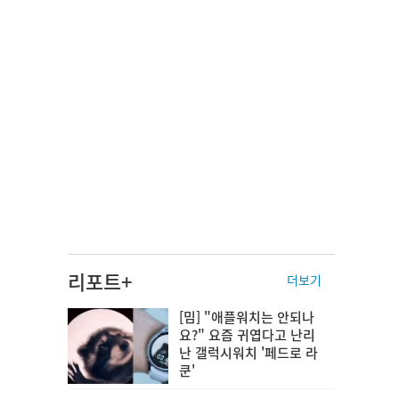
리포트+
더보기
[밈] "애플워치는 안되나
요?" 요즘 귀엽다고 난리
난 갤럭시워치 '페드로 라
쿤'