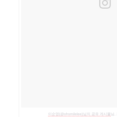
이순영(@ohsmilelee)님의 공유 게시물
님,