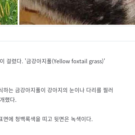
. '금강아지풀(Yellow foxtail grass)'
식하는 금강아지풀이 강아지의 눈이나 다리를 찔러
개했다.
표면에 청백록색을 띠고 뒷면은 녹색이다.