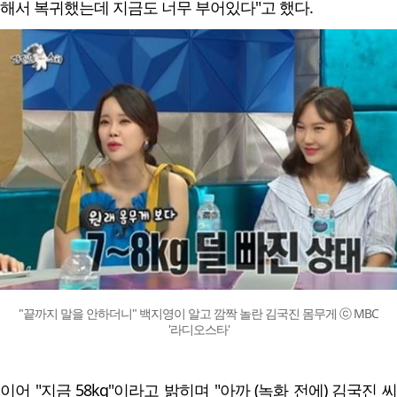
해서 복귀했는데 지금도 너무 부어있다"고 했다.
"끝까지 말을 안하더니" 백지영이 알고 깜짝 놀란 김국진 몸무게 ⓒ MBC
'라디오스타'
이어 "지금 58kg"이라고 밝히며 "아까 (녹화 전에) 김국진 씨