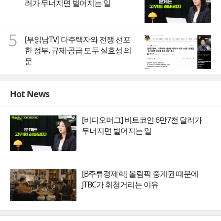
러가 무너지면 벌어지는 일
5
[부읽남TV] 다주택자와 전쟁 선포
한 정부, 규제·공급 모두 실효성 의
문
Hot News
[비디오머그] 비트코인 6만7천 달러가
무너지면 벌어지는 일
[B주류경제학] 올림픽 중계권 때문에
JTBC가 휘청거리는 이유