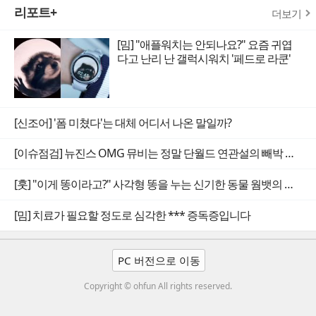
리포트+
더보기
[밈] "애플워치는 안되나요?" 요즘 귀엽
다고 난리 난 갤럭시워치 '페드로 라쿤'
[신조어] '폼 미쳤다'는 대체 어디서 나온 말일까?
[이슈점검] 뉴진스 OMG 뮤비는 정말 단월드 연관설의 빼박 증거일까
[훗] "이게 똥이라고?" 사각형 똥을 누는 신기한 동물 웜뱃의 비밀
[밈] 치료가 필요할 정도로 심각한 *** 증독증입니다
PC 버전으로 이동
Copyright © ohfun All rights reserved.