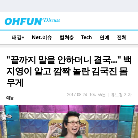
태깅+
Net.이슈
컬처@
Tech
연예
전체
"끝까지 말을 안하더니 결국..." 백
지영이 알고 깜짝 놀란 김국진 몸
무게
유보경 기자
|
2017.08.24. 10시55분
예능