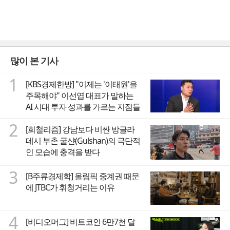
많이 본 기사
1
[KBS경제한방] "이제는 '이태원'을
주목해야" 이선엽 대표가 말하는
AI 시대 투자 성과를 가르는 지점들
2
[희철리즘] 강남보다 비싼 방글라
데시 부촌 굴샨(Gulshan)의 극단적
인 모습에 충격을 받다
3
[B주류경제학] 올림픽 중계권 때문
에 JTBC가 휘청거리는 이유
4
[비디오머그] 비트코인 6만7천 달