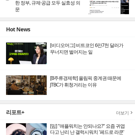
한 정부, 규제·공급 모두 실효성 의
문
Hot News
[비디오머그] 비트코인 6만7천 달러가
무너지면 벌어지는 일
[B주류경제학] 올림픽 중계권 때문에
JTBC가 휘청거리는 이유
리포트+
더보기
[밈] "애플워치는 안되나요?" 요즘 귀엽
다고 난리 난 갤럭시워치 '페드로 라쿤'