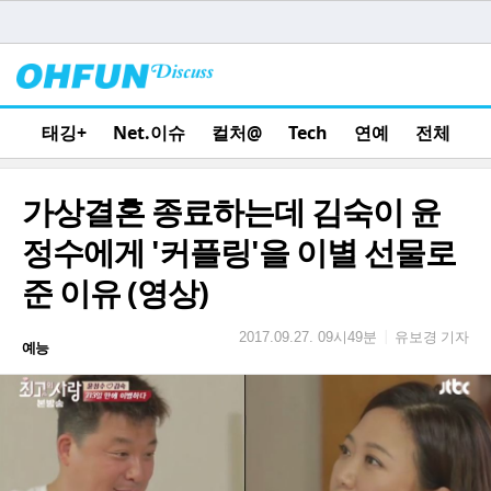
태깅+
Net.이슈
컬처@
Tech
연예
전체
가상결혼 종료하는데 김숙이 윤
정수에게 '커플링'을 이별 선물로
준 이유 (영상)
유보경 기자
|
2017.09.27. 09시49분
예능