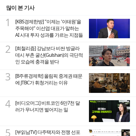
많이 본 기사
1
[KBS경제한방] "이제는 '이태원'을
주목해야" 이선엽 대표가 말하는
AI 시대 투자 성과를 가르는 지점들
2
[희철리즘] 강남보다 비싼 방글라
데시 부촌 굴샨(Gulshan)의 극단적
인 모습에 충격을 받다
3
[B주류경제학] 올림픽 중계권 때문
에 JTBC가 휘청거리는 이유
4
[비디오머그] 비트코인 6만7천 달
러가 무너지면 벌어지는 일
5
[부읽남TV] 다주택자와 전쟁 선포