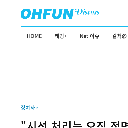
HOME
태깅+
Net.이슈
컬처@
정치사회
"시선 처리는 오직 정면