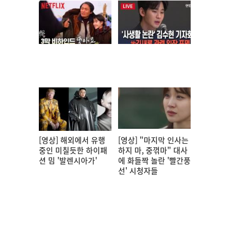
[영상] 해외에서 유행
[영상] "마지막 인사는
중인 미칠듯한 하이패
하지 마, 중꺾마" 대사
션 밈 '발렌시아가'
에 화들짝 놀란 '빨간풍
선' 시청자들