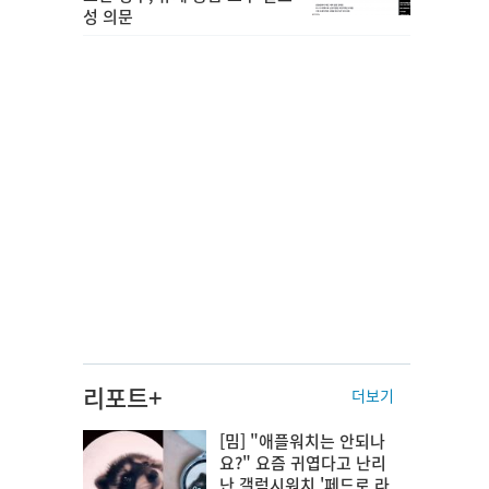
성 의문
리포트+
더보기
[밈] "애플워치는 안되나
요?" 요즘 귀엽다고 난리
난 갤럭시워치 '페드로 라