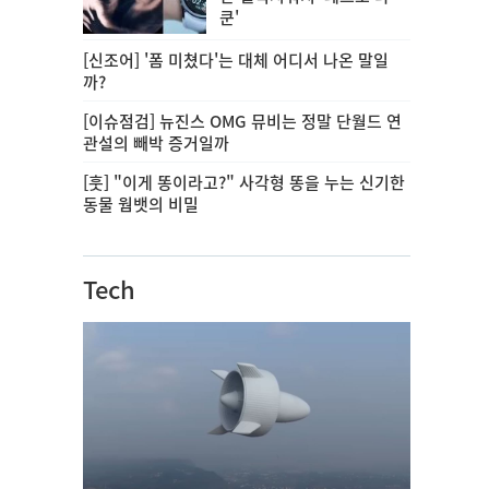
쿤'
[신조어] '폼 미쳤다'는 대체 어디서 나온 말일
까?
[이슈점검] 뉴진스 OMG 뮤비는 정말 단월드 연
관설의 빼박 증거일까
[훗] "이게 똥이라고?" 사각형 똥을 누는 신기한
동물 웜뱃의 비밀
Tech