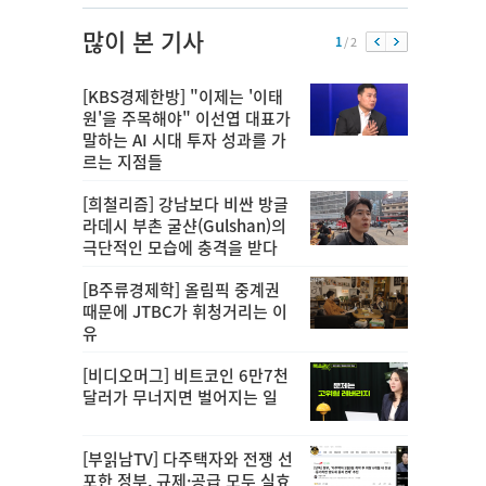
많이 본 기사
1
/ 2
[KBS경제한방] "이제는 '이태
원'을 주목해야" 이선엽 대표가
말하는 AI 시대 투자 성과를 가
르는 지점들
[희철리즘] 강남보다 비싼 방글
라데시 부촌 굴샨(Gulshan)의
극단적인 모습에 충격을 받다
[B주류경제학] 올림픽 중계권
때문에 JTBC가 휘청거리는 이
유
[비디오머그] 비트코인 6만7천
달러가 무너지면 벌어지는 일
[부읽남TV] 다주택자와 전쟁 선
포한 정부, 규제·공급 모두 실효