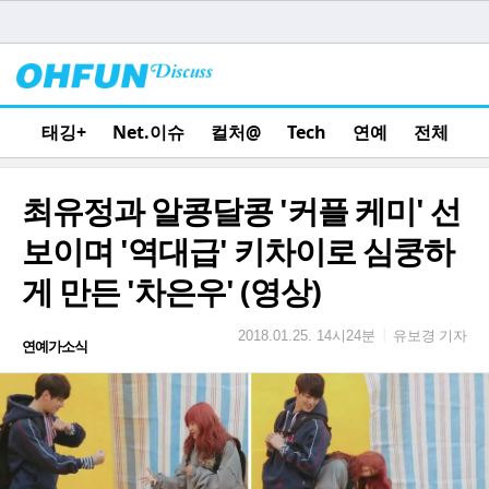
태깅+
Net.이슈
컬처@
Tech
연예
전체
최유정과 알콩달콩 '커플 케미' 선
보이며 '역대급' 키차이로 심쿵하
게 만든 '차은우' (영상)
유보경 기자
|
2018.01.25. 14시24분
연예가소식