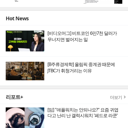
Hot News
[비디오머그] 비트코인 6만7천 달러가
무너지면 벌어지는 일
[B주류경제학] 올림픽 중계권 때문에
JTBC가 휘청거리는 이유
리포트+
더보기
[밈] "애플워치는 안되나요?" 요즘 귀엽
다고 난리 난 갤럭시워치 '페드로 라쿤'