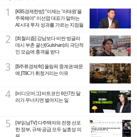
1
[KBS경제한방] "이제는 '이태원'을
주목해야" 이선엽 대표가 말하는
AI 시대 투자 성과를 가르는 지점들
2
[희철리즘] 강남보다 비싼 방글라
데시 부촌 굴샨(Gulshan)의 극단적
인 모습에 충격을 받다
3
[B주류경제학] 올림픽 중계권 때문
에 JTBC가 휘청거리는 이유
4
[비디오머그] 비트코인 6만7천 달
러가 무너지면 벌어지는 일
5
[부읽남TV] 다주택자와 전쟁 선포
한 정부, 규제·공급 모두 실효성 의
문