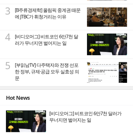
3
[B주류경제학] 올림픽 중계권 때문
에 JTBC가 휘청거리는 이유
4
[비디오머그] 비트코인 6만7천 달
러가 무너지면 벌어지는 일
5
[부읽남TV] 다주택자와 전쟁 선포
한 정부, 규제·공급 모두 실효성 의
문
Hot News
[비디오머그] 비트코인 6만7천 달러가
무너지면 벌어지는 일