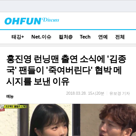
태깅+
Net.이슈
컬처@
Tech
연예
전체
홍진영 런닝맨 출연 소식에 '김종
국' 팬들이 '죽여버린다' 협박 메
시지를 보낸 이유
유보경 기자
|
2018.03.28. 15시20분
예능