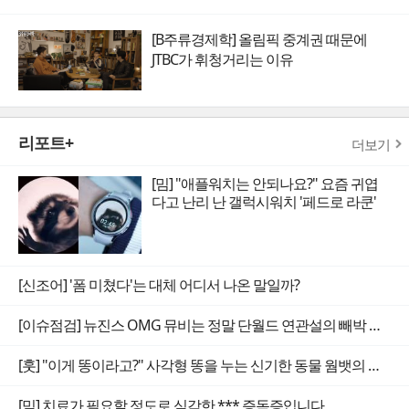
[B주류경제학] 올림픽 중계권 때문에
JTBC가 휘청거리는 이유
리포트+
더보기
[밈] "애플워치는 안되나요?" 요즘 귀엽
다고 난리 난 갤럭시워치 '페드로 라쿤'
[신조어] '폼 미쳤다'는 대체 어디서 나온 말일까?
[이슈점검] 뉴진스 OMG 뮤비는 정말 단월드 연관설의 빼박 증거일까
[훗] "이게 똥이라고?" 사각형 똥을 누는 신기한 동물 웜뱃의 비밀
[밈] 치료가 필요할 정도로 심각한 *** 증독증입니다