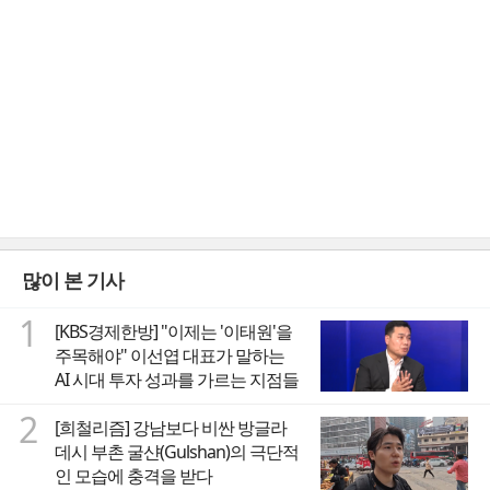
많이 본 기사
1
[KBS경제한방] "이제는 '이태원'을
주목해야" 이선엽 대표가 말하는
AI 시대 투자 성과를 가르는 지점들
2
[희철리즘] 강남보다 비싼 방글라
데시 부촌 굴샨(Gulshan)의 극단적
인 모습에 충격을 받다