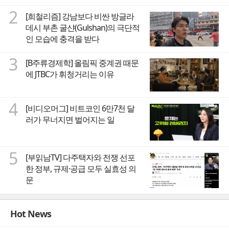
2
[희철리즘] 강남보다 비싼 방글라
데시 부촌 굴샨(Gulshan)의 극단적
인 모습에 충격을 받다
3
[B주류경제학] 올림픽 중계권 때문
에 JTBC가 휘청거리는 이유
4
[비디오머그] 비트코인 6만7천 달
러가 무너지면 벌어지는 일
5
[부읽남TV] 다주택자와 전쟁 선포
한 정부, 규제·공급 모두 실효성 의
문
Hot News