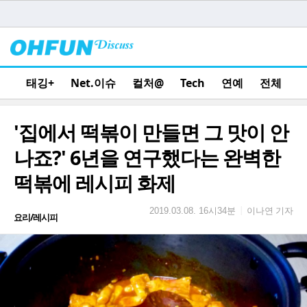
태깅+
Net.이슈
컬처@
Tech
연예
전체
'집에서 떡볶이 만들면 그 맛이 안
나죠?' 6년을 연구했다는 완벽한
떡볶에 레시피 화제
이나연 기자
|
2019.03.08. 16시34분
요리/레시피