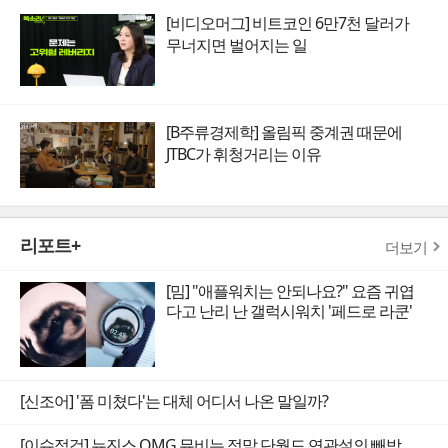
[비디오머그] 비트코인 6만7천 달러가
무너지면 벌어지는 일
[B주류경제학] 올림픽 중계권 때문에
JTBC가 휘청거리는 이유
리포트+
더보기
[밈] "애플워치는 안되나요?" 요즘 귀엽
다고 난리 난 갤럭시워치 '페드로 라쿤'
[신조어] '폼 미쳤다'는 대체 어디서 나온 말일까?
[이슈점검] 뉴진스 OMG 뮤비는 정말 단월드 연관설의 빼박 증거일까