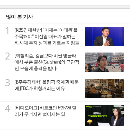
많이 본 기사
1
[KBS경제한방] "이제는 '이태원'을
주목해야" 이선엽 대표가 말하는
AI 시대 투자 성과를 가르는 지점들
2
[희철리즘] 강남보다 비싼 방글라
데시 부촌 굴샨(Gulshan)의 극단적
인 모습에 충격을 받다
3
[B주류경제학] 올림픽 중계권 때문
에 JTBC가 휘청거리는 이유
4
[비디오머그] 비트코인 6만7천 달
러가 무너지면 벌어지는 일