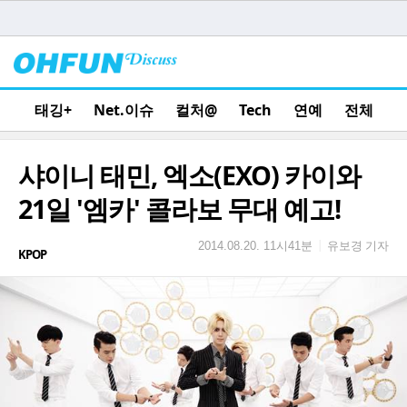
태깅+
Net.이슈
컬처@
Tech
연예
전체
샤이니 태민, 엑소(EXO) 카이와
21일 '엠카' 콜라보 무대 예고!
유보경 기자
|
2014.08.20. 11시41분
KPOP