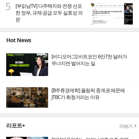
5
[부읽남TV] 다주택자와 전쟁 선포
한 정부, 규제·공급 모두 실효성 의
문
Hot News
[비디오머그] 비트코인 6만7천 달러가
무너지면 벌어지는 일
[B주류경제학] 올림픽 중계권 때문에
JTBC가 휘청거리는 이유
리포트+
더보기