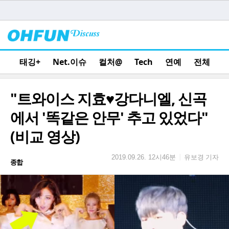
태깅+
Net.이슈
컬처@
Tech
연예
전체
"트와이스 지효♥강다니엘, 신곡
에서 '똑같은 안무' 추고 있었다"
(비교 영상)
유보경 기자
|
2019.09.26. 12시46분
종합