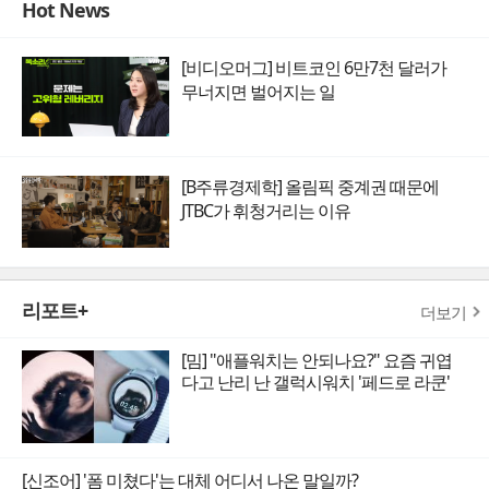
Hot News
[비디오머그] 비트코인 6만7천 달러가
무너지면 벌어지는 일
[B주류경제학] 올림픽 중계권 때문에
JTBC가 휘청거리는 이유
리포트+
더보기
[밈] "애플워치는 안되나요?" 요즘 귀엽
다고 난리 난 갤럭시워치 '페드로 라쿤'
[신조어] '폼 미쳤다'는 대체 어디서 나온 말일까?