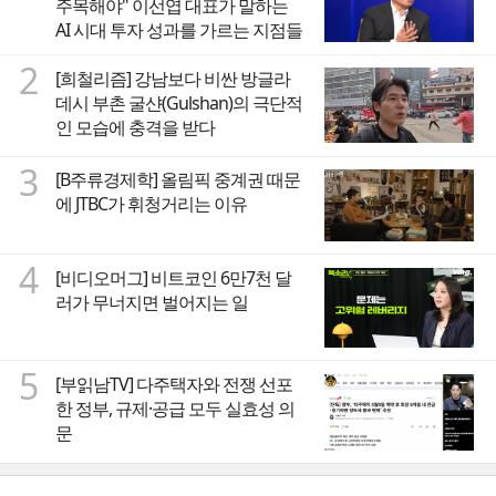
주목해야" 이선엽 대표가 말하는
AI 시대 투자 성과를 가르는 지점들
2
[희철리즘] 강남보다 비싼 방글라
데시 부촌 굴샨(Gulshan)의 극단적
인 모습에 충격을 받다
3
[B주류경제학] 올림픽 중계권 때문
에 JTBC가 휘청거리는 이유
4
[비디오머그] 비트코인 6만7천 달
러가 무너지면 벌어지는 일
5
[부읽남TV] 다주택자와 전쟁 선포
한 정부, 규제·공급 모두 실효성 의
문