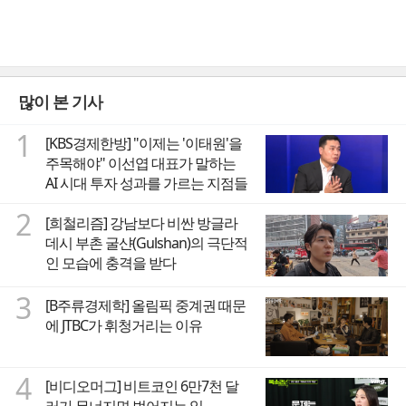
많이 본 기사
1
[KBS경제한방] "이제는 '이태원'을
주목해야" 이선엽 대표가 말하는
AI 시대 투자 성과를 가르는 지점들
2
[희철리즘] 강남보다 비싼 방글라
데시 부촌 굴샨(Gulshan)의 극단적
인 모습에 충격을 받다
3
[B주류경제학] 올림픽 중계권 때문
에 JTBC가 휘청거리는 이유
4
[비디오머그] 비트코인 6만7천 달