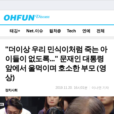
태깅+
Net.이슈
컬처@
Tech
연예
전체
"더이상 우리 민식이처럼 죽는 아
이들이 없도록..." 문재인 대통령
앞에서 울먹이며 호소한 부모 (영
상)
이나연 기자
|
2019.11.20. 16시01분
정치사회