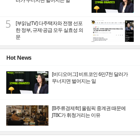
러가 무너지면 벌어지는 일
5
[부읽남TV] 다주택자와 전쟁 선포
한 정부, 규제·공급 모두 실효성 의
문
Hot News
[비디오머그] 비트코인 6만7천 달러가
무너지면 벌어지는 일
[B주류경제학] 올림픽 중계권 때문에
JTBC가 휘청거리는 이유