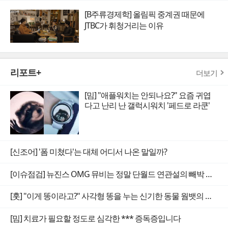
[B주류경제학] 올림픽 중계권 때문에
JTBC가 휘청거리는 이유
리포트+
더보기
[밈] "애플워치는 안되나요?" 요즘 귀엽
다고 난리 난 갤럭시워치 '페드로 라쿤'
[신조어] '폼 미쳤다'는 대체 어디서 나온 말일까?
[이슈점검] 뉴진스 OMG 뮤비는 정말 단월드 연관설의 빼박 증거일까
[훗] "이게 똥이라고?" 사각형 똥을 누는 신기한 동물 웜뱃의 비밀
[밈] 치료가 필요할 정도로 심각한 *** 증독증입니다