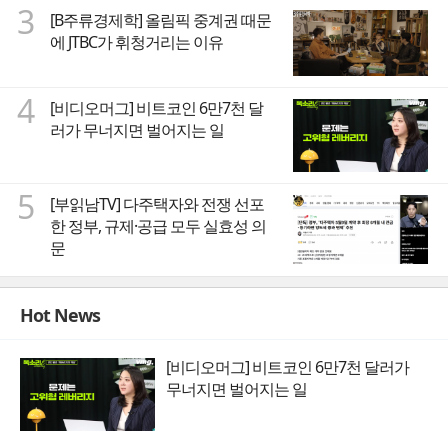
3
[B주류경제학] 올림픽 중계권 때문
에 JTBC가 휘청거리는 이유
4
[비디오머그] 비트코인 6만7천 달
러가 무너지면 벌어지는 일
5
[부읽남TV] 다주택자와 전쟁 선포
한 정부, 규제·공급 모두 실효성 의
문
Hot News
[비디오머그] 비트코인 6만7천 달러가
무너지면 벌어지는 일