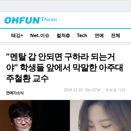
태깅+
Net.이슈
컬처@
Tech
연예
전체
"멘탈 갑 안되면 구하라 되는거
야" 학생들 앞에서 막말한 아주대
주철환 교수
유보경 기자
|
2019.12.10. 19시37분
연예가소식