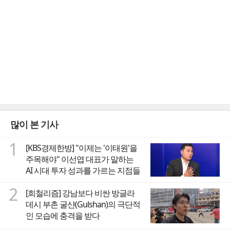
많이 본 기사
1
[KBS경제한방] "이제는 '이태원'을
주목해야" 이선엽 대표가 말하는
AI 시대 투자 성과를 가르는 지점들
2
[희철리즘] 강남보다 비싼 방글라
데시 부촌 굴샨(Gulshan)의 극단적
인 모습에 충격을 받다