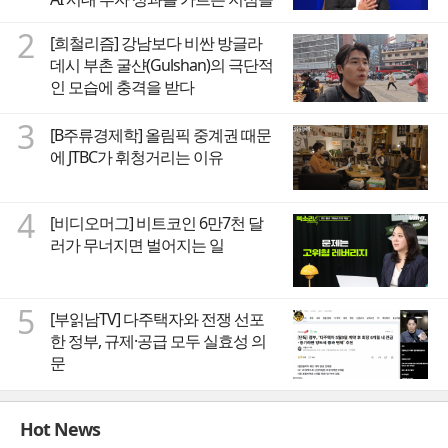
2
[희철리즘] 강남보다 비싼 방글라
데시 부촌 굴샨(Gulshan)의 극단적
인 모습에 충격을 받다
3
[B주류경제학] 올림픽 중계권 때문
에 JTBC가 휘청거리는 이유
4
[비디오머그] 비트코인 6만7천 달
러가 무너지면 벌어지는 일
5
[부읽남TV] 다주택자와 전쟁 선포
한 정부, 규제·공급 모두 실효성 의
문
Hot News