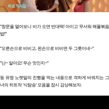
"창문을 열어보니 비가 오면 빈대떡! 아이고 무서워 해물볶음
밥!"
"오른손으로 비비고, 왼손으로 비비면 두 그릇이네~"
"난~ 알아요! 무슨 맛인지~"
등 유명 노랫말의 진행을 먹는 내용으로 격하게 바꿔치는 그
녀의 히트작 '식탐송' 모음을 잠시 감상해보자.