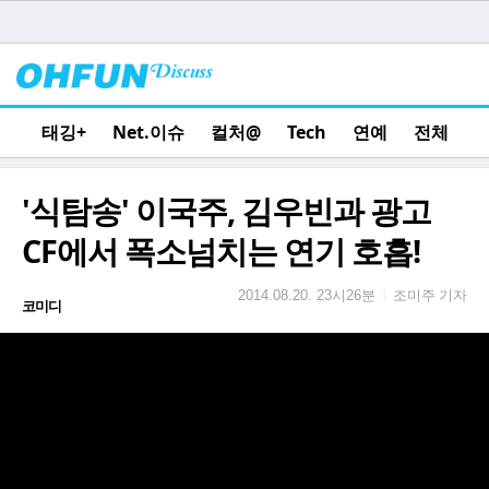
태깅+
Net.이슈
컬처@
Tech
연예
전체
'식탐송' 이국주, 김우빈과 광고
CF에서 폭소넘치는 연기 호흡!
조미주 기자
|
2014.08.20. 23시26분
코미디