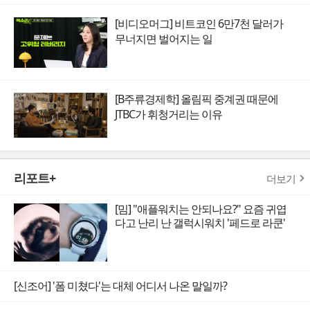
[비디오머그] 비트코인 6만7천 달러가
무너지면 벌어지는 일
[B주류경제학] 올림픽 중계권 때문에
JTBC가 휘청거리는 이유
리포트+
더보기
[밈] "애플워치는 안되나요?" 요즘 귀엽
다고 난리 난 갤럭시워치 '페드로 라쿤'
[신조어] '폼 미쳤다'는 대체 어디서 나온 말일까?