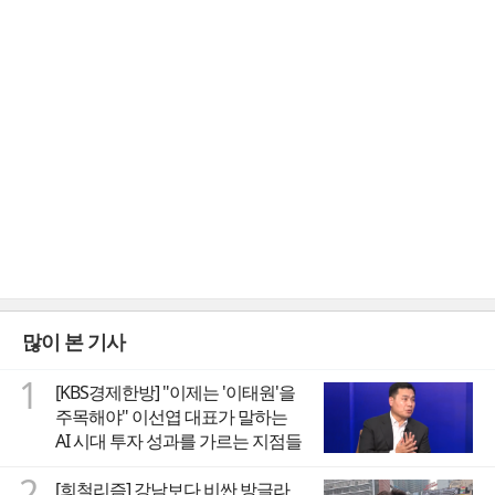
많이 본 기사
1
[KBS경제한방] "이제는 '이태원'을
주목해야" 이선엽 대표가 말하는
AI 시대 투자 성과를 가르는 지점들
2
[희철리즘] 강남보다 비싼 방글라