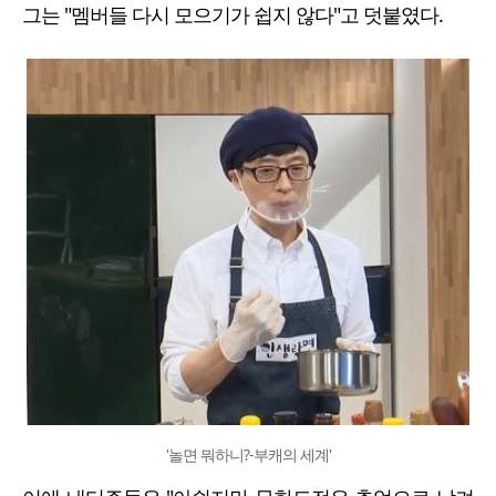
그는 "멤버들 다시 모으기가 쉽지 않다"고 덧붙였다.
'놀면 뭐하니?-부캐의 세계'