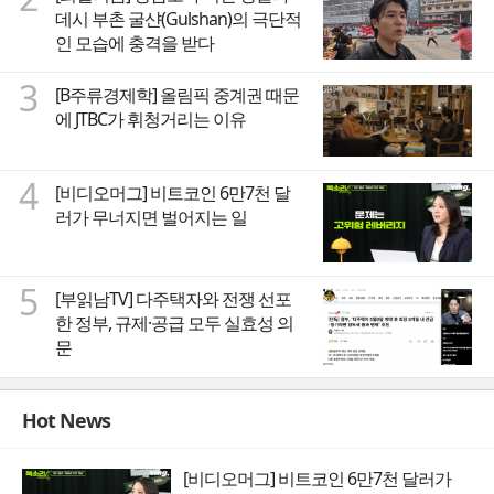
데시 부촌 굴샨(Gulshan)의 극단적
인 모습에 충격을 받다
3
[B주류경제학] 올림픽 중계권 때문
에 JTBC가 휘청거리는 이유
4
[비디오머그] 비트코인 6만7천 달
러가 무너지면 벌어지는 일
5
[부읽남TV] 다주택자와 전쟁 선포
한 정부, 규제·공급 모두 실효성 의
문
Hot News
[비디오머그] 비트코인 6만7천 달러가