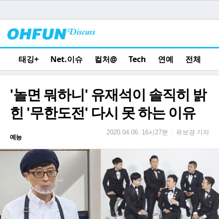
태깅+
Net.이슈
컬처@
Tech
연예
전체
'놀면 뭐하니' 유재석이 솔직히 밝
힌 '무한도전' 다시 못 하는 이유
유보경 기자
|
2020.04.06. 16시27분
예능