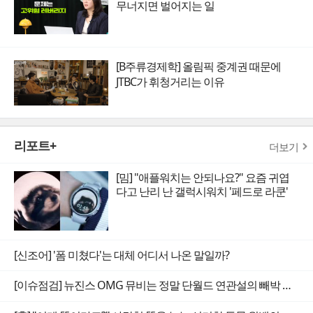
무너지면 벌어지는 일
[B주류경제학] 올림픽 중계권 때문에
JTBC가 휘청거리는 이유
리포트+
더보기
[밈] "애플워치는 안되나요?" 요즘 귀엽
다고 난리 난 갤럭시워치 '페드로 라쿤'
[신조어] '폼 미쳤다'는 대체 어디서 나온 말일까?
[이슈점검] 뉴진스 OMG 뮤비는 정말 단월드 연관설의 빼박 증거일까