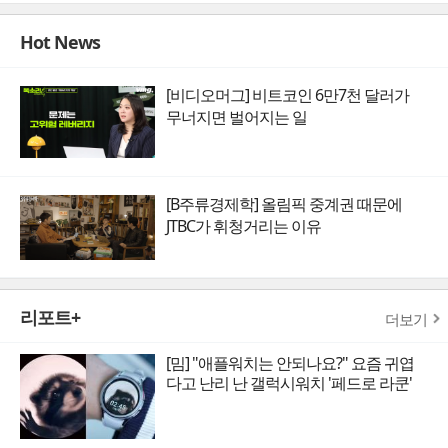
Hot News
[비디오머그] 비트코인 6만7천 달러가
무너지면 벌어지는 일
[B주류경제학] 올림픽 중계권 때문에
JTBC가 휘청거리는 이유
리포트+
더보기
[밈] "애플워치는 안되나요?" 요즘 귀엽
다고 난리 난 갤럭시워치 '페드로 라쿤'