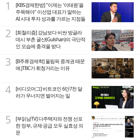
1
[KBS경제한방] "이제는 '이태원'을
주목해야" 이선엽 대표가 말하는
AI 시대 투자 성과를 가르는 지점들
2
[희철리즘] 강남보다 비싼 방글라
데시 부촌 굴샨(Gulshan)의 극단적
인 모습에 충격을 받다
3
[B주류경제학] 올림픽 중계권 때문
에 JTBC가 휘청거리는 이유
4
[비디오머그] 비트코인 6만7천 달
러가 무너지면 벌어지는 일
5
[부읽남TV] 다주택자와 전쟁 선포
한 정부, 규제·공급 모두 실효성 의
문