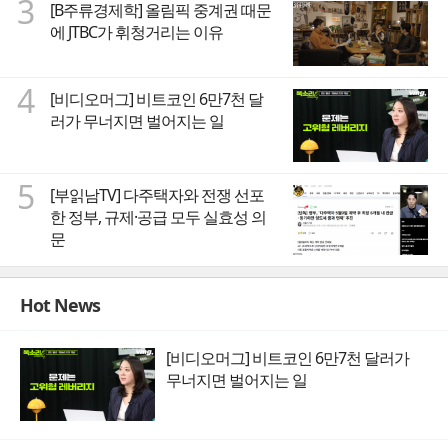
3
[B주류경제학] 올림픽 중계권 때문
에 JTBC가 휘청거리는 이유
4
[비디오머그] 비트코인 6만7천 달
러가 무너지면 벌어지는 일
5
[부읽남TV] 다주택자와 전쟁 선포
한 정부, 규제·공급 모두 실효성 의
문
Hot News
[비디오머그] 비트코인 6만7천 달러가
무너지면 벌어지는 일