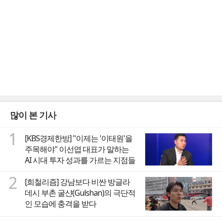
많이 본 기사
1
[KBS경제한방] "이제는 '이태원'을
주목해야" 이선엽 대표가 말하는
AI 시대 투자 성과를 가르는 지점들
2
[희철리즘] 강남보다 비싼 방글라
데시 부촌 굴샨(Gulshan)의 극단적
인 모습에 충격을 받다