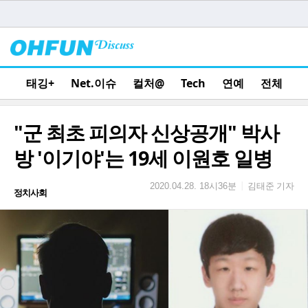
태깅+
Net.이슈
컬처@
Tech
연예
전체
"군 최초 피의자 신상공개" 박사
방 '이기야'는 19세 이원호 일병
김태준 기자
|
2020.04.28. 18시36분
정치사회