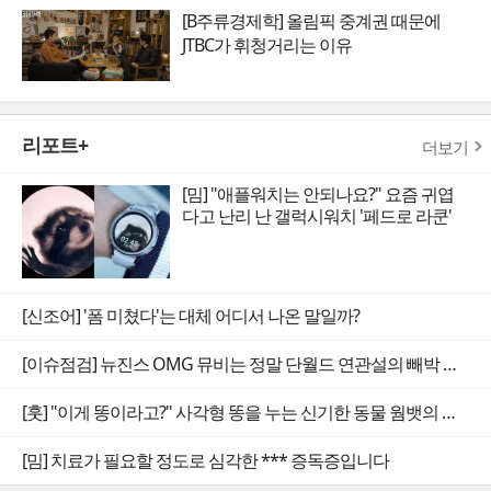
[B주류경제학] 올림픽 중계권 때문에
JTBC가 휘청거리는 이유
리포트+
더보기
[밈] "애플워치는 안되나요?" 요즘 귀엽
다고 난리 난 갤럭시워치 '페드로 라쿤'
[신조어] '폼 미쳤다'는 대체 어디서 나온 말일까?
[이슈점검] 뉴진스 OMG 뮤비는 정말 단월드 연관설의 빼박 증거일까
[훗] "이게 똥이라고?" 사각형 똥을 누는 신기한 동물 웜뱃의 비밀
[밈] 치료가 필요할 정도로 심각한 *** 증독증입니다