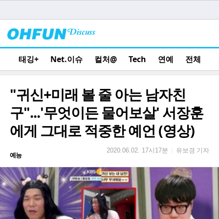
태깅+
Net.이슈
컬처@
Tech
연예
전체
"귀신+미래 볼 줄 아는 남자친
구"...'무엇이든 물어보살' 서장훈
에게 그대로 적중한 예언 (영상)
유보경 기자
|
2020.06.02. 17시17분
예능