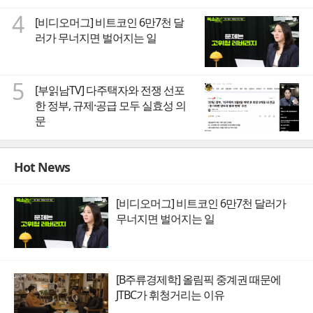
4
[비디오머그] 비트코인 6만7천 달
러가 무너지면 벌어지는 일
5
[부읽남TV] 다주택자와 전쟁 선포
한 정부, 규제·공급 모두 실효성 의
문
Hot News
[비디오머그] 비트코인 6만7천 달러가
무너지면 벌어지는 일
[B주류경제학] 올림픽 중계권 때문에
JTBC가 휘청거리는 이유