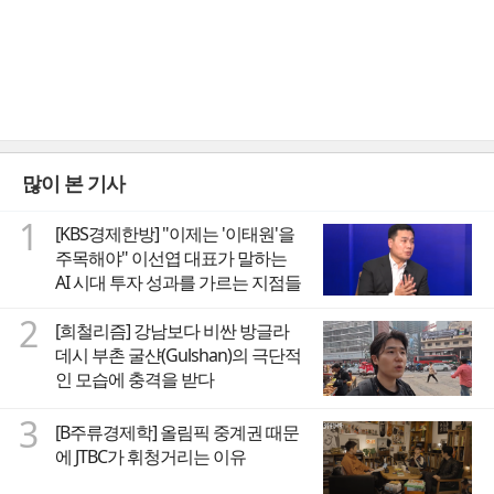
많이 본 기사
1
[KBS경제한방] "이제는 '이태원'을
주목해야" 이선엽 대표가 말하는
AI 시대 투자 성과를 가르는 지점들
2
[희철리즘] 강남보다 비싼 방글라
데시 부촌 굴샨(Gulshan)의 극단적
인 모습에 충격을 받다
3
[B주류경제학] 올림픽 중계권 때문
에 JTBC가 휘청거리는 이유