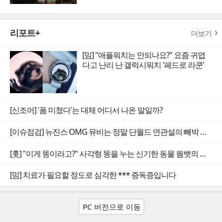
리포트+
더보기
[밈] "애플워치는 안되나요?" 요즘 귀엽
다고 난리 난 갤럭시워치 '페드로 라쿤'
[신조어] '폼 미쳤다'는 대체 어디서 나온 말일까?
[이슈점검] 뉴진스 OMG 뮤비는 정말 단월드 연관설의 빼박 증거일까
[훗] "이게 똥이라고?" 사각형 똥을 누는 신기한 동물 웜뱃의 비밀
[밈] 치료가 필요할 정도로 심각한 *** 증독증입니다
PC 버전으로 이동