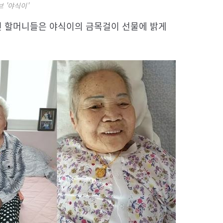
 '야식이'
웠던 할머니들은 야식이의 금목걸이 선물에 밝게