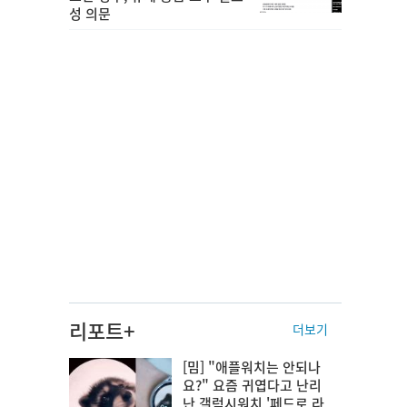
성 의문
리포트+
더보기
[밈] "애플워치는 안되나
요?" 요즘 귀엽다고 난리
난 갤럭시워치 '페드로 라