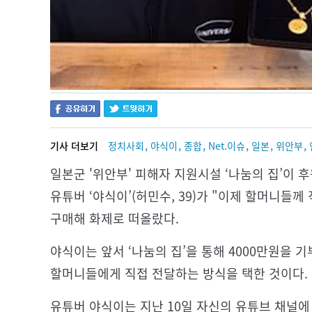
,
,
,
,
,
,
기사 더보기
정치사회
야식이
종합
Net.이슈
일본
위안부
일본군 '위안부' 피해자 지원시설 ‘나눔의 집’이 
유튜버 ‘야식이’(허민수, 39)가 "이제 할머니들
구매해 화제로 떠올랐다.
야식이는 앞서 ‘나눔의 집’을 통해 4000만원을 기
할머니들에게 직접 전달하는 방식을 택한 것이다.
유튜버 야식이는 지난 10일 자신의 유튜브 채널에 