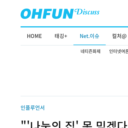
HOME
태깅+
Net.이슈
컬처@
네티즌화제
인터넷여
인플루언서
"'나눔의 집' 못 믿겠