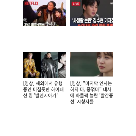
[영상] 해외에서 유행
[영상] "마지막 인사는
중인 미칠듯한 하이패
하지 마, 중꺾마" 대사
션 밈 '발렌시아가'
에 화들짝 놀란 '빨간풍
선' 시청자들