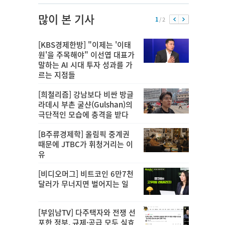
많이 본 기사
1
/ 2
[KBS경제한방] "이제는 '이태
원'을 주목해야" 이선엽 대표가
말하는 AI 시대 투자 성과를 가
르는 지점들
[희철리즘] 강남보다 비싼 방글
라데시 부촌 굴샨(Gulshan)의
극단적인 모습에 충격을 받다
[B주류경제학] 올림픽 중계권
때문에 JTBC가 휘청거리는 이
유
[비디오머그] 비트코인 6만7천
달러가 무너지면 벌어지는 일
[부읽남TV] 다주택자와 전쟁 선
포한 정부, 규제·공급 모두 실효