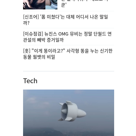
쿤'
[신조어] '폼 미쳤다'는 대체 어디서 나온 말일
까?
[이슈점검] 뉴진스 OMG 뮤비는 정말 단월드 연
관설의 빼박 증거일까
[훗] "이게 똥이라고?" 사각형 똥을 누는 신기한
동물 웜뱃의 비밀
Tech