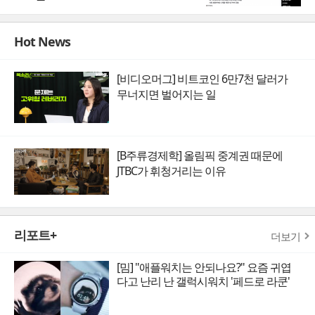
Hot News
[비디오머그] 비트코인 6만7천 달러가
무너지면 벌어지는 일
[B주류경제학] 올림픽 중계권 때문에
JTBC가 휘청거리는 이유
리포트+
더보기
[밈] "애플워치는 안되나요?" 요즘 귀엽
다고 난리 난 갤럭시워치 '페드로 라쿤'