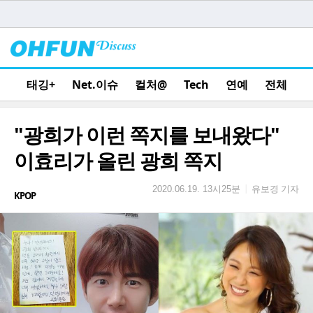
태깅+
Net.이슈
컬처@
Tech
연예
전체
"광희가 이런 쪽지를 보내왔다"
이효리가 올린 광희 쪽지
유보경 기자
|
2020.06.19. 13시25분
KPOP