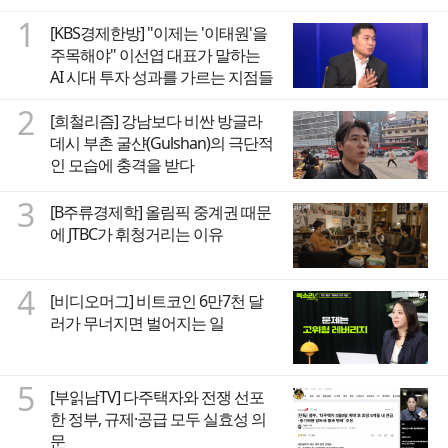
1
[KBS경제한방] "이제는 '이태원'을
주목해야" 이선엽 대표가 말하는
AI 시대 투자 성과를 가르는 지점들
2
[희철리즘] 강남보다 비싼 방글라
데시 부촌 굴샨(Gulshan)의 극단적
인 모습에 충격을 받다
3
[B주류경제학] 올림픽 중계권 때문
에 JTBC가 휘청거리는 이유
4
[비디오머그] 비트코인 6만7천 달
러가 무너지면 벌어지는 일
5
[부읽남TV] 다주택자와 전쟁 선포
한 정부, 규제·공급 모두 실효성 의
문