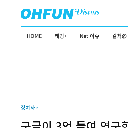
HOME
태깅+
Net.이슈
컬처@
정치사회
구글이 3억 들여 연구