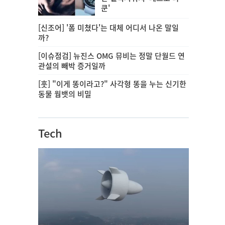
쿤'
[신조어] '폼 미쳤다'는 대체 어디서 나온 말일
까?
[이슈점검] 뉴진스 OMG 뮤비는 정말 단월드 연
관설의 빼박 증거일까
[훗] "이게 똥이라고?" 사각형 똥을 누는 신기한
동물 웜뱃의 비밀
Tech