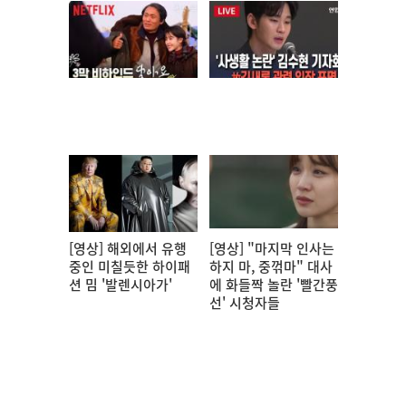
[영상] 해외에서 유행
[영상] "마지막 인사는
중인 미칠듯한 하이패
하지 마, 중꺾마" 대사
션 밈 '발렌시아가'
에 화들짝 놀란 '빨간풍
선' 시청자들