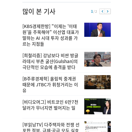
많이 본 기사
1
/ 2
[KBS경제한방] "이제는 '이태
원'을 주목해야" 이선엽 대표가
말하는 AI 시대 투자 성과를 가
르는 지점들
[희철리즘] 강남보다 비싼 방글
라데시 부촌 굴샨(Gulshan)의
극단적인 모습에 충격을 받다
[B주류경제학] 올림픽 중계권
때문에 JTBC가 휘청거리는 이
유
[비디오머그] 비트코인 6만7천
달러가 무너지면 벌어지는 일
[부읽남TV] 다주택자와 전쟁 선
포한 정부, 규제·공급 모두 실효