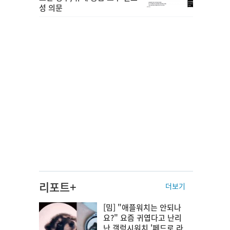
성 의문
리포트+
더보기
[밈] "애플워치는 안되나
요?" 요즘 귀엽다고 난리
난 갤럭시워치 '페드로 라