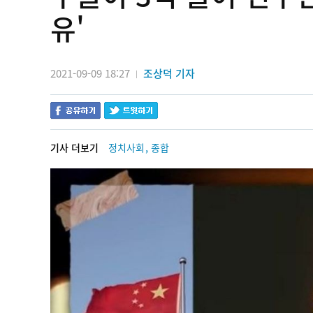
유'
2021-09-09 18:27
조상덕 기자
|
,
기사 더보기
정치사회
종합