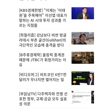
[KBS경제한방] "이제는 '이태
원'을 주목해야" 이선엽 대표가
말하는 AI 시대 투자 성과를 가
르는 지점들
[희철리즘] 강남보다 비싼 방글
라데시 부촌 굴샨(Gulshan)의
극단적인 모습에 충격을 받다
[B주류경제학] 올림픽 중계권
때문에 JTBC가 휘청거리는 이
유
[비디오머그] 비트코인 6만7천
달러가 무너지면 벌어지는 일
[부읽남TV] 다주택자와 전쟁 선
포한 정부, 규제·공급 모두 실효
성 의문