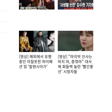
[영상] 해외에서 유행
[영상] "마지막 인사는
중인 미칠듯한 하이패
하지 마, 중꺾마" 대사
션 밈 '발렌시아가'
에 화들짝 놀란 '빨간풍
선' 시청자들