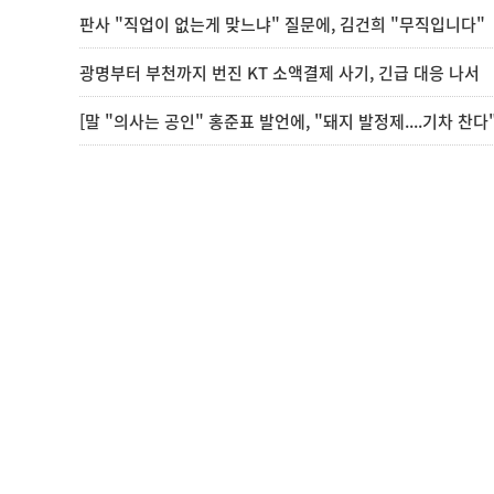
판사 "직업이 없는게 맞느냐" 질문에, 김건희 "무직입니다"
광명부터 부천까지 번진 KT 소액결제 사기, 긴급 대응 나서
[말 "의사는 공인" 홍준표 발언에, "돼지 발정제....기차 찬