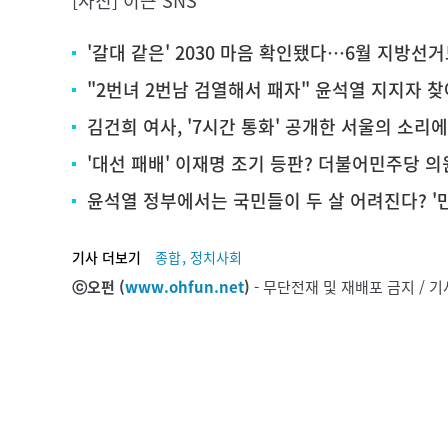
[사진] 이근 SNS
'갈대 같은' 2030 마음 확인됐다…6월 지방선거
"2번녀 2번남 검열해서 패자" 윤석열 지지자 
김건희 여사, '7시간 통화' 공개한 서울의 소리
'대선 패배' 이재명 조기 등판? 더불어민주당 
윤석열 정부에서는 국민들이 두 살 어려진다? '만
,
기사 더보기
종합
정치사회
ⓒ오펀 (
www.ohfun.net
)
- 무단전재 및 재배포 금지 /