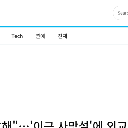
Tech
연예
전체
 살해"…'이근 사망설'에 외