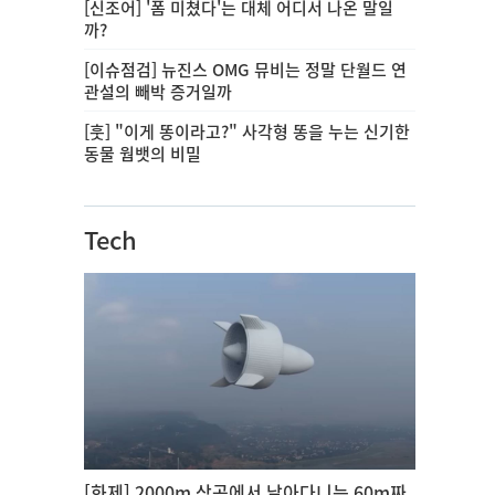
[신조어] '폼 미쳤다'는 대체 어디서 나온 말일
까?
[이슈점검] 뉴진스 OMG 뮤비는 정말 단월드 연
관설의 빼박 증거일까
[훗] "이게 똥이라고?" 사각형 똥을 누는 신기한
동물 웜뱃의 비밀
Tech
[화제] 2000m 상공에서 날아다니는 60m짜