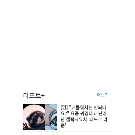
리포트+
더보기
[밈] "애플워치는 안되나
요?" 요즘 귀엽다고 난리
난 갤럭시워치 '페드로 라
쿤'