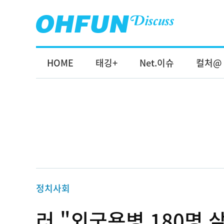
HOME
태깅+
Net.이슈
컬처@
정치사회
러 "외국용병 180명