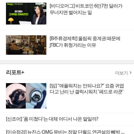
[비디오머그] 비트코인 6만7천 달러가
무너지면 벌어지는 일
[B주류경제학] 올림픽 중계권 때문에
JTBC가 휘청거리는 이유
리포트+
더보기
[밈] "애플워치는 안되나요?" 요즘 귀엽
다고 난리 난 갤럭시워치 '페드로 라쿤'
[신조어] '폼 미쳤다'는 대체 어디서 나온 말일까?
[이슈점검] 뉴진스 OMG 뮤비는 정말 단월드 연관설의 빼박 증거일까