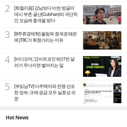
2
[희철리즘] 강남보다 비싼 방글라
데시 부촌 굴샨(Gulshan)의 극단적
인 모습에 충격을 받다
3
[B주류경제학] 올림픽 중계권 때문
에 JTBC가 휘청거리는 이유
4
[비디오머그] 비트코인 6만7천 달
러가 무너지면 벌어지는 일
5
[부읽남TV] 다주택자와 전쟁 선포
한 정부, 규제·공급 모두 실효성 의
문
Hot News