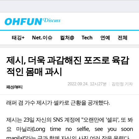
태깅+
Net.이슈
컬처@
Tech
연예
전체
제시, 더욱 과감해진 포즈로 육감
적인 몸매 과시
김민정 기자
|
2022.09.24. 12시27분
패션/뷰티
래퍼 겸 가수 제시가 셀카로 근황을 공개했다.
제시는 23일 자신의 SNS 계정에 "오랜만에 '셀피', 또 봐
요 마닐라(Long time no selfie, see you soon
manila)"라는 글과 함께 자신의 사진 여러 장을 올렸다.