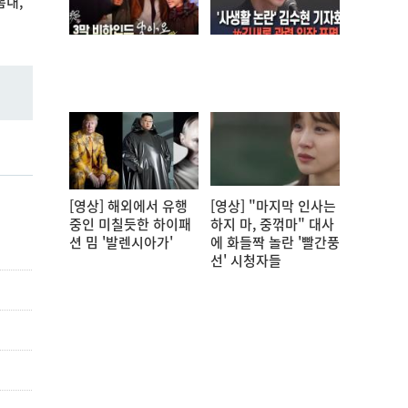
뽐내,
[영상] 해외에서 유행
[영상] "마지막 인사는
중인 미칠듯한 하이패
하지 마, 중꺾마" 대사
션 밈 '발렌시아가'
에 화들짝 놀란 '빨간풍
선' 시청자들