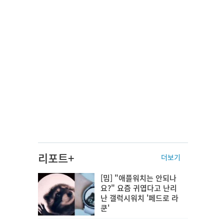
리포트+
더보기
[밈] "애플워치는 안되나
요?" 요즘 귀엽다고 난리
난 갤럭시워치 '페드로 라
쿤'