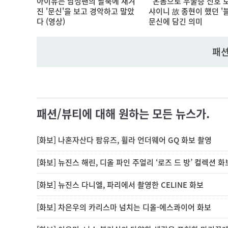
아이유는 남성팬의 팔뚝에 새겨
"온몸으로 우울증 신호 
진 '문신'을 보고 경악하고 말았
샤이니 故 종현이 했던 '
다 (영상)
문신에 담긴 의미
패션
패션/뷰티에 대해 원하는 모든 뉴스가.
[화보] 나혼자산다 팜유즈, 휠라 언더웨어 GQ 화보 촬영
[화보] 뉴진스 해린, 디올 파인 주얼리 ‘로즈 드 방’ 컬렉션 화
[화보] 뉴진스 다니엘, 파리에서 촬영한 CELINE 화보
[화보] 차은우의 카리스마 넘치는 디올-에스콰이어 화보