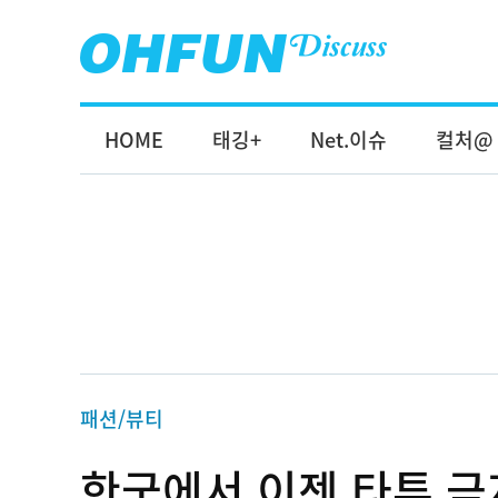
HOME
태깅+
Net.이슈
컬처@
패션/뷰티
한국에서 이젠 타투 금