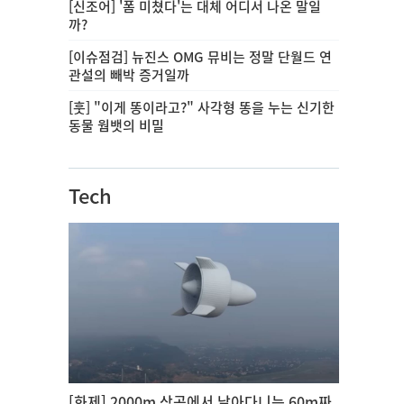
[신조어] '폼 미쳤다'는 대체 어디서 나온 말일
까?
[이슈점검] 뉴진스 OMG 뮤비는 정말 단월드 연
관설의 빼박 증거일까
[훗] "이게 똥이라고?" 사각형 똥을 누는 신기한
동물 웜뱃의 비밀
Tech
[화제] 2000m 상공에서 날아다니는 60m짜