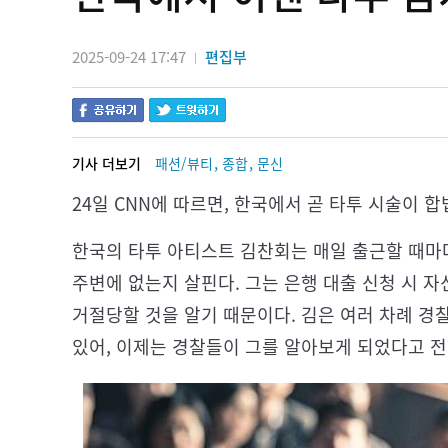
2025-09-24 17:47
편집부
|
,
,
기사 더보기
패션/뷰티
종합
문신
24일 CNN에 따르면, 한국에서 곧 타투 시술이 합
한국의 타투 아티스트 김찬회는 매일 출근할 때마
주변에 없는지 살핀다. 그는 은행 대출 신청 시 
거절당할 것을 알기 때문이다. 김은 여러 차례 경
있어, 이제는 경찰들이 그를 알아보게 되었다고 전