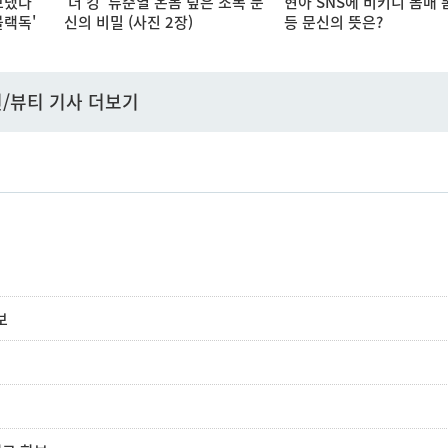
보냈다"
'더 킹' 류준열 온몸 덮은 조폭 문
현아 SNS에 비키니 몸매 
블랙독'
신의 비밀 (사진 2장)
등 문신의 뜻은?
/뷰티 기사 더보기
보