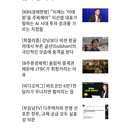
[KBS경제한방] "이제는 '이태
원'을 주목해야" 이선엽 대표가
말하는 AI 시대 투자 성과를 가
르는 지점들
[희철리즘] 강남보다 비싼 방글
라데시 부촌 굴샨(Gulshan)의
극단적인 모습에 충격을 받다
[B주류경제학] 올림픽 중계권
때문에 JTBC가 휘청거리는 이
유
[비디오머그] 비트코인 6만7천
달러가 무너지면 벌어지는 일
[부읽남TV] 다주택자와 전쟁 선
포한 정부, 규제·공급 모두 실효
성 의문