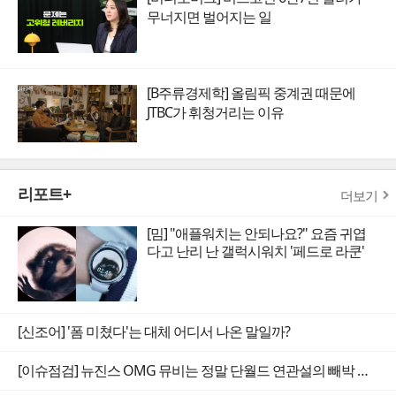
무너지면 벌어지는 일
[B주류경제학] 올림픽 중계권 때문에
JTBC가 휘청거리는 이유
리포트+
더보기
[밈] "애플워치는 안되나요?" 요즘 귀엽
다고 난리 난 갤럭시워치 '페드로 라쿤'
[신조어] '폼 미쳤다'는 대체 어디서 나온 말일까?
[이슈점검] 뉴진스 OMG 뮤비는 정말 단월드 연관설의 빼박 증거일까