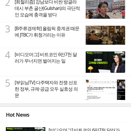
2
[희철리즘] 강남보다 비싼 방글라
데시 부촌 굴샨(Gulshan)의 극단적
인 모습에 충격을 받다
3
[B주류경제학] 올림픽 중계권 때문
에 JTBC가 휘청거리는 이유
4
[비디오머그] 비트코인 6만7천 달
러가 무너지면 벌어지는 일
5
[부읽남TV] 다주택자와 전쟁 선포
한 정부, 규제·공급 모두 실효성 의
문
Hot News
[비디오머그] 비트코인 6만7천 달러가