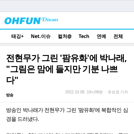
태깅+
Net.이슈
컬처@
Tech
연예
전체
전현무가 그린 '팜유화'에 박나래,
"그림은 맘에 들지만 기분 나쁘
다"
유보경 기자
|
2022.10.08. 19시08분
방송
방송인 박나래가 전현무가 그린 '팜유화'에 복합적인 심
경을 드러냈다.