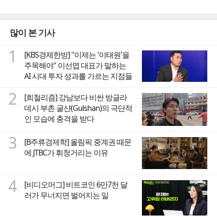
많이 본 기사
1
[KBS경제한방] "이제는 '이태원'을
주목해야" 이선엽 대표가 말하는
AI 시대 투자 성과를 가르는 지점들
2
[희철리즘] 강남보다 비싼 방글라
데시 부촌 굴샨(Gulshan)의 극단적
인 모습에 충격을 받다
3
[B주류경제학] 올림픽 중계권 때문
에 JTBC가 휘청거리는 이유
4
[비디오머그] 비트코인 6만7천 달
러가 무너지면 벌어지는 일