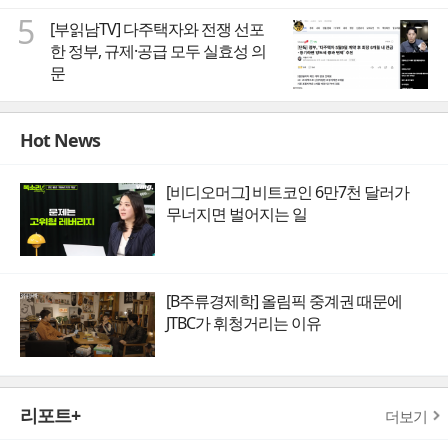
5
[부읽남TV] 다주택자와 전쟁 선포
한 정부, 규제·공급 모두 실효성 의
문
Hot News
[비디오머그] 비트코인 6만7천 달러가
무너지면 벌어지는 일
[B주류경제학] 올림픽 중계권 때문에
JTBC가 휘청거리는 이유
리포트+
더보기