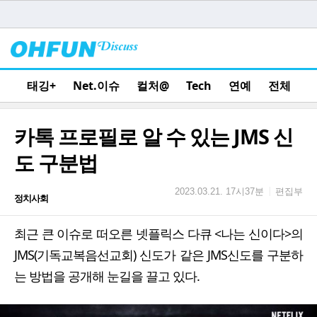
태깅+
Net.이슈
컬처@
Tech
연예
전체
카톡 프로필로 알 수 있는 JMS 신
도 구분법
편집부
|
2023.03.21. 17시37분
정치사회
최근 큰 이슈로 떠오른 넷플릭스 다큐 <나는 신이다>의
JMS(기독교복음선교회) 신도가 같은 JMS신도를 구분하
는 방법을 공개해 눈길을 끌고 있다.