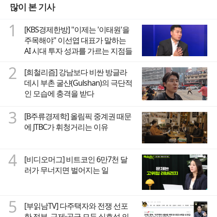
많이 본 기사
1
[KBS경제한방] "이제는 '이태원'을
주목해야" 이선엽 대표가 말하는
AI 시대 투자 성과를 가르는 지점들
2
[희철리즘] 강남보다 비싼 방글라
데시 부촌 굴샨(Gulshan)의 극단적
인 모습에 충격을 받다
3
[B주류경제학] 올림픽 중계권 때문
에 JTBC가 휘청거리는 이유
4
[비디오머그] 비트코인 6만7천 달
러가 무너지면 벌어지는 일
5
[부읽남TV] 다주택자와 전쟁 선포
한 정부, 규제·공급 모두 실효성 의