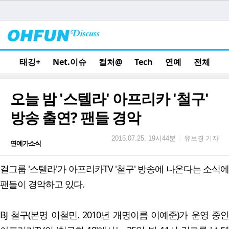
태깅+
Net.이슈
컬처@
Tech
연예
전체
오늘 밤 '스텔라' 아프리카 '철구'
방송 출연? 팬들 경악
유보경 기자
|
2015.07.25. 19시44분
연예가소식
걸그룹 '스텔라'가 아프리카TV '철구' 방송에 나온다는 소식에
팬들이 경악하고 있다.
BJ 철구(본명 이철민. 2010년 개명이름 이예준)가 운영 중인