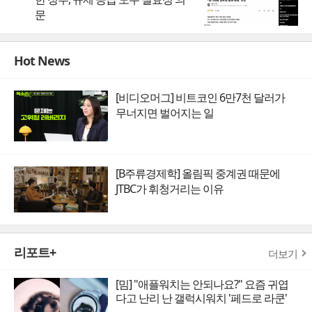
문
Hot News
[비디오머그] 비트코인 6만7천 달러가
무너지면 벌어지는 일
[B주류경제학] 올림픽 중계권 때문에
JTBC가 휘청거리는 이유
리포트+
더보기
[밈] "애플워치는 안되나요?" 요즘 귀엽
다고 난리 난 갤럭시워치 '페드로 라쿤'