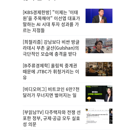
[KBS경제한방] "이제는 '이태
원'을 주목해야" 이선엽 대표가
말하는 AI 시대 투자 성과를 가
르는 지점들
[희철리즘] 강남보다 비싼 방글
라데시 부촌 굴샨(Gulshan)의
극단적인 모습에 충격을 받다
[B주류경제학] 올림픽 중계권
때문에 JTBC가 휘청거리는 이
유
[비디오머그] 비트코인 6만7천
달러가 무너지면 벌어지는 일
[부읽남TV] 다주택자와 전쟁 선
포한 정부, 규제·공급 모두 실효
성 의문