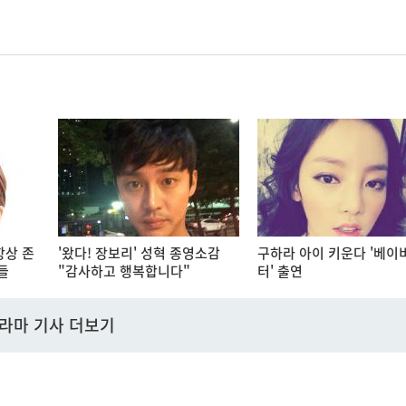
항상 존
'왔다! 장보리' 성혁 종영소감
구하라 아이 키운다 '베이
들
"감사하고 행복합니다"
터' 출연
라마 기사 더보기