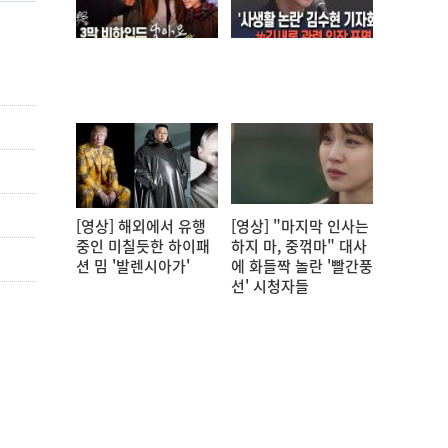
[영상] 해외에서 유행
[영상] "마지막 인사는
중인 미칠듯한 하이패
하지 마, 중꺾마" 대사
션 밈 '발렌시아가'
에 화들짝 놀란 '빨간풍
선' 시청자들