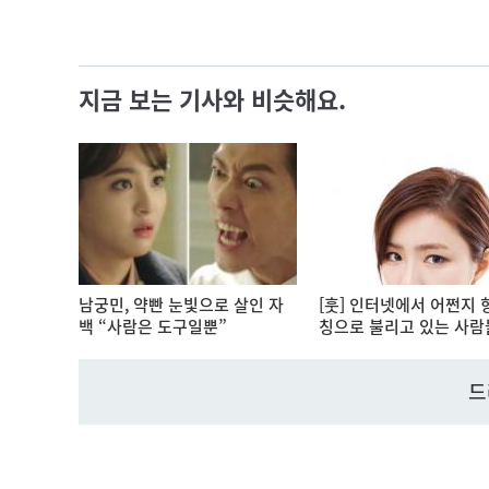
지금 보는 기사와 비슷해요.
남궁민, 약빤 눈빛으로 살인 자
[훗] 인터넷에서 어쩐지 
백 “사람은 도구일뿐”
칭으로 불리고 있는 사람
드