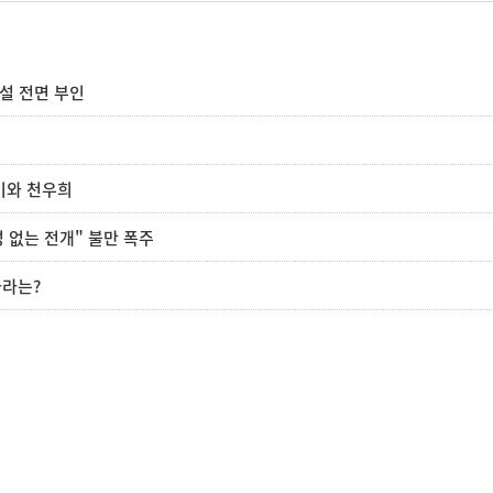
소설 전면 부인
기와 천우희
 없는 전개" 불만 폭주
나라는?