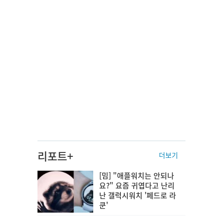
리포트+
더보기
[밈] "애플워치는 안되나
요?" 요즘 귀엽다고 난리
난 갤럭시워치 '페드로 라
쿤'