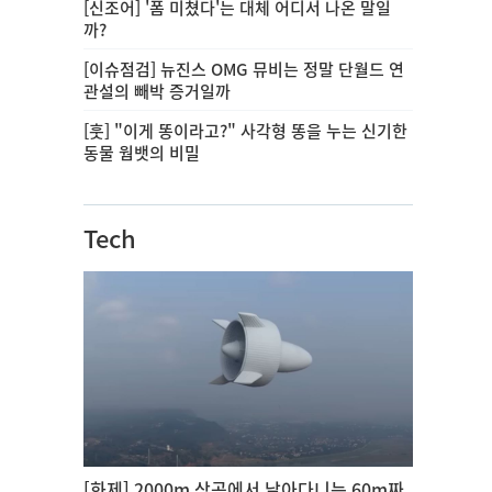
[신조어] '폼 미쳤다'는 대체 어디서 나온 말일
까?
[이슈점검] 뉴진스 OMG 뮤비는 정말 단월드 연
관설의 빼박 증거일까
[훗] "이게 똥이라고?" 사각형 똥을 누는 신기한
동물 웜뱃의 비밀
Tech
[화제] 2000m 상공에서 날아다니는 60m짜