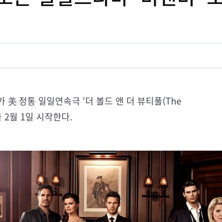
가 美 정통 일일연속극 ‘더 볼드 앤 더 뷰티풀(The
송을 2월 1일 시작한다.