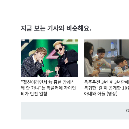
지금 보는 기사와 비슷해요.
"절친이라면서 故 종현 장례식
음주운전 3번 후 3년만에
왜 안 가냐"는 악플러에 자이언
복귀한 '길'이 공개한 10
티가 던진 일침
아내와 아들 (영상)