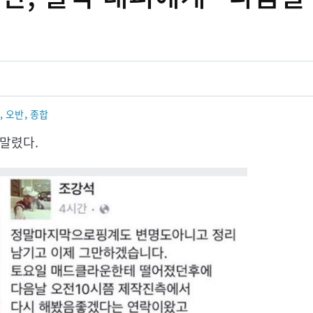
,
,
오반
종합
휘말렸다.