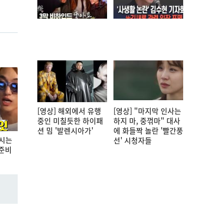
[영상] 해외에서 유행
[영상] "마지막 인사는
중인 미칠듯한 하이패
하지 마, 중꺾마" 대사
션 밈 '발렌시아가'
에 화들짝 놀란 '빨간풍
하시는
선' 시청자들
 준비