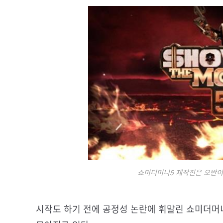
쇼미더머니5 제작진은 오반이
시작도 하기 전에 공정성 논란에 휘말린 쇼미더머