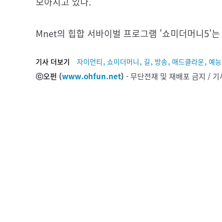
모아지고 있다.
Mnet의 힙합 서바이벌 프로그램 '쇼미더머니5'는 
,
,
,
,
,
기사 더보기
자이언티
쇼미더머니
길
방송
매드클라운
예능
ⓒ오펀 (
www.ohfun.net
)
- 무단전재 및 재배포 금지 /