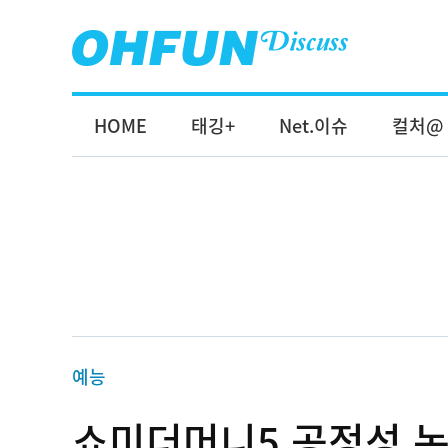
HOME
태깅+
Net.이슈
컬처@
예능
쇼미더머니5 공정성 논