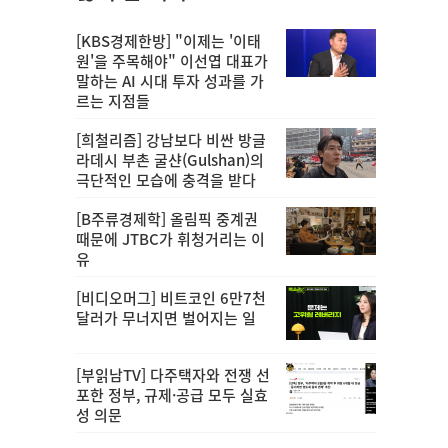
[KBS경제한방] "이제는 '이태
원'을 주목해야" 이선엽 대표가
말하는 AI 시대 투자 성과를 가
르는 지점들
[희철리즘] 강남보다 비싼 방글
라데시 부촌 굴샨(Gulshan)의
극단적인 모습에 충격을 받다
[B주류경제학] 올림픽 중계권
때문에 JTBC가 휘청거리는 이
유
[비디오머그] 비트코인 6만7천
달러가 무너지면 벌어지는 일
[부읽남TV] 다주택자와 전쟁 선
포한 정부, 규제·공급 모두 실효
성 의문