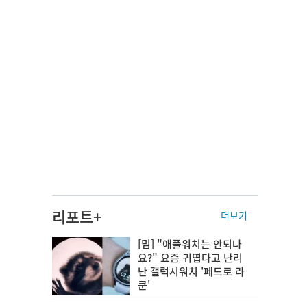
리포트+
더보기
[밈] "애플워치는 안되나
요?" 요즘 귀엽다고 난리
난 갤럭시워치 '페드로 라
쿤'