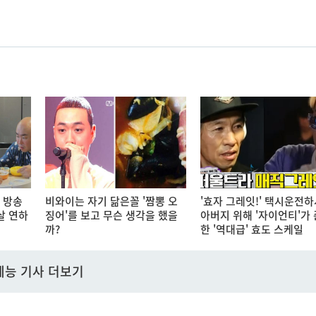
 방송
비와이는 자기 닮은꼴 '짬뽕 오
'효자 그레잇!' 택시운전
살 연하
징어'를 보고 무슨 생각을 했을
아버지 위해 '자이언티'가
까?
한 '역대급' 효도 스케일
예능 기사 더보기