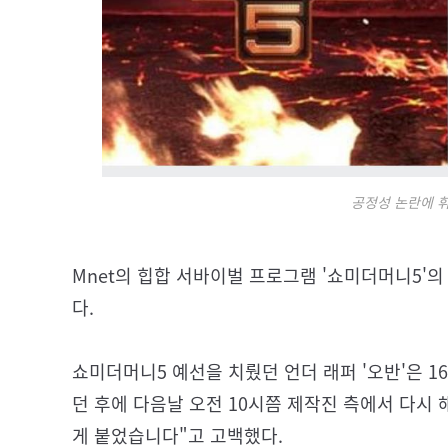
공정성 논란에 
Mnet의 힙합 서바이벌 프로그램 '쇼미더머니5'의
다.
쇼미더머니5 예선을 치뤘던 언더 래퍼 '오반'은 1
던 후에 다음날 오전 10시쯤 제작진 측에서 다시
게 붙었습니다"고 고백했다.