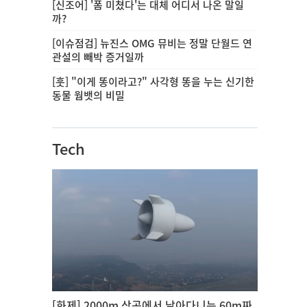
[신조어] '폼 미쳤다'는 대체 어디서 나온 말일
까?
[이슈점검] 뉴진스 OMG 뮤비는 정말 단월드 연
관설의 빼박 증거일까
[훗] "이게 똥이라고?" 사각형 똥을 누는 신기한
동물 웜뱃의 비밀
Tech
[화제] 2000m 상공에서 날아다니는 60m짜