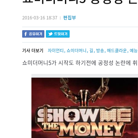
2016-03-16 18:37
편집부
|
,
,
,
,
,
기사 더보기
자이언티
쇼미더머니
길
방송
매드클라운
예능
쇼미더머니5가 시작도 하기전에 공정성 논란에 