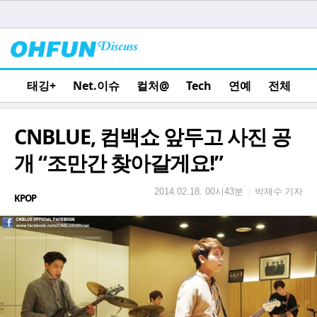
태깅+
Net.이슈
컬처@
Tech
연예
전체
CNBLUE, 컴백쇼 앞두고 사진 공
개 “조만간 찾아갈게요!”
박재수 기자
|
2014.02.18. 00시43분
KPOP