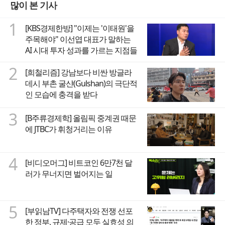
많이 본 기사
1
[KBS경제한방] "이제는 '이태원'을
주목해야" 이선엽 대표가 말하는
AI 시대 투자 성과를 가르는 지점들
2
[희철리즘] 강남보다 비싼 방글라
데시 부촌 굴샨(Gulshan)의 극단적
인 모습에 충격을 받다
3
[B주류경제학] 올림픽 중계권 때문
에 JTBC가 휘청거리는 이유
4
[비디오머그] 비트코인 6만7천 달
러가 무너지면 벌어지는 일
5
[부읽남TV] 다주택자와 전쟁 선포
한 정부, 규제·공급 모두 실효성 의