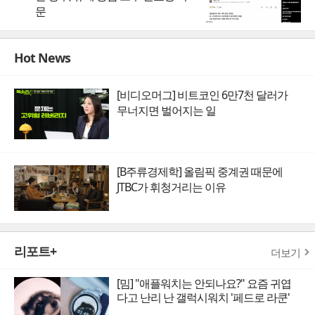
문
Hot News
[비디오머그] 비트코인 6만7천 달러가
무너지면 벌어지는 일
[B주류경제학] 올림픽 중계권 때문에
JTBC가 휘청거리는 이유
리포트+
더보기
[밈] "애플워치는 안되나요?" 요즘 귀엽
다고 난리 난 갤럭시워치 '페드로 라쿤'