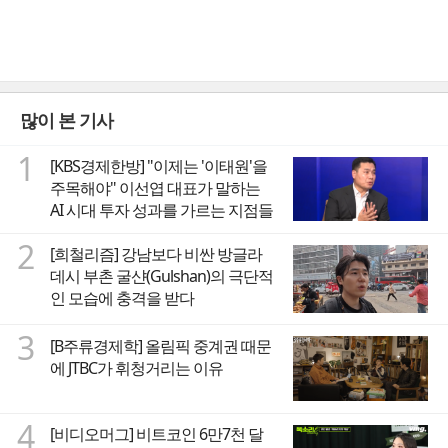
많이 본 기사
1
[KBS경제한방] "이제는 '이태원'을
주목해야" 이선엽 대표가 말하는
AI 시대 투자 성과를 가르는 지점들
2
[희철리즘] 강남보다 비싼 방글라
데시 부촌 굴샨(Gulshan)의 극단적
인 모습에 충격을 받다
3
[B주류경제학] 올림픽 중계권 때문
에 JTBC가 휘청거리는 이유
4
[비디오머그] 비트코인 6만7천 달