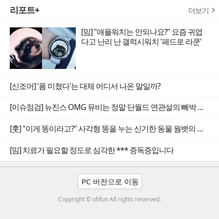
리포트+
더보기
[밈] "애플워치는 안되나요?" 요즘 귀엽
다고 난리 난 갤럭시워치 '페드로 라쿤'
[신조어] '폼 미쳤다'는 대체 어디서 나온 말일까?
[이슈점검] 뉴진스 OMG 뮤비는 정말 단월드 연관설의 빼박 증거일까
[훗] "이게 똥이라고?" 사각형 똥을 누는 신기한 동물 웜뱃의 비밀
[밈] 치료가 필요할 정도로 심각한 *** 증독증입니다
PC 버전으로 이동
Copyright © ohfun All rights reserved.