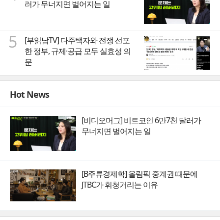
러가 무너지면 벌어지는 일
5
[부읽남TV] 다주택자와 전쟁 선포
한 정부, 규제·공급 모두 실효성 의
문
Hot News
[비디오머그] 비트코인 6만7천 달러가
무너지면 벌어지는 일
[B주류경제학] 올림픽 중계권 때문에
JTBC가 휘청거리는 이유