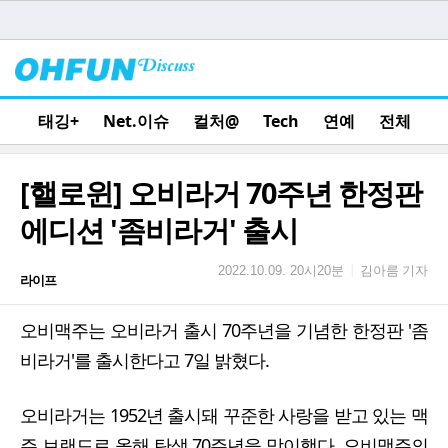
태깅+
Net.이슈
컬처@
Tech
연예
전체
[핼로윈] 오비라거 70주년 한정판
에디션 '좀비라거' 출시
김아름 기자
|
2022.10.09. 20시20분
라이프
오비맥주는 오비라거 출시 70주년을 기념한 한정판 '좀
비라거'를 출시한다고 7일 밝혔다.
오비라거는 1952년 출시돼 꾸준한 사랑을 받고 있는 맥
주 브랜드로 올해 탄생 70주년을 맞이했다. 오비맥주의