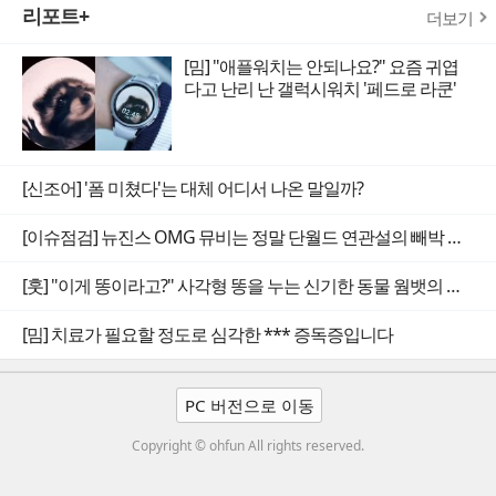
리포트+
더보기
[밈] "애플워치는 안되나요?" 요즘 귀엽
다고 난리 난 갤럭시워치 '페드로 라쿤'
[신조어] '폼 미쳤다'는 대체 어디서 나온 말일까?
[이슈점검] 뉴진스 OMG 뮤비는 정말 단월드 연관설의 빼박 증거일까
[훗] "이게 똥이라고?" 사각형 똥을 누는 신기한 동물 웜뱃의 비밀
[밈] 치료가 필요할 정도로 심각한 *** 증독증입니다
PC 버전으로 이동
Copyright © ohfun All rights reserved.