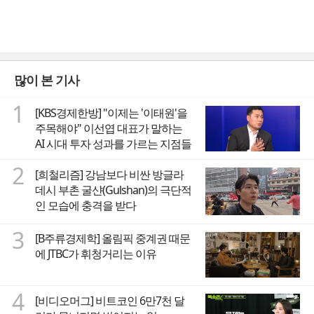
많이 본 기사
1
[KBS경제한방] "이제는 '이태원'을
주목해야" 이선엽 대표가 말하는
AI 시대 투자 성과를 가르는 지점들
2
[희철리즘] 강남보다 비싼 방글라
데시 부촌 굴샨(Gulshan)의 극단적
인 모습에 충격을 받다
3
[B주류경제학] 올림픽 중계권 때문
에 JTBC가 휘청거리는 이유
4
[비디오머그] 비트코인 6만7천 달