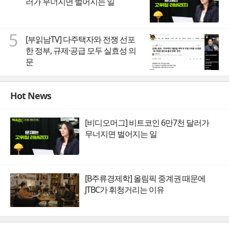
러가 무너지면 벌어지는 일
5
[부읽남TV] 다주택자와 전쟁 선포
한 정부, 규제·공급 모두 실효성 의
문
Hot News
[비디오머그] 비트코인 6만7천 달러가
무너지면 벌어지는 일
[B주류경제학] 올림픽 중계권 때문에
JTBC가 휘청거리는 이유